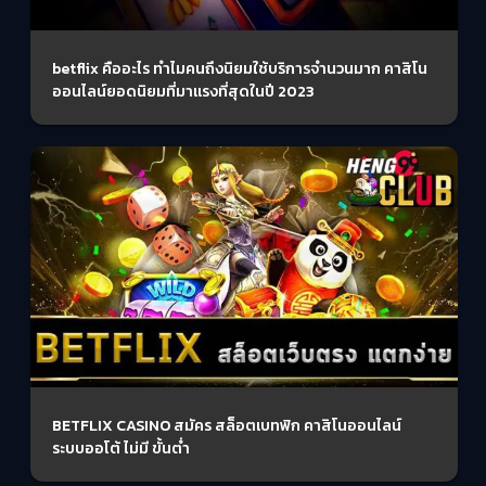
betflix คืออะไร ทำไมคนถึงนิยมใช้บริการจำนวนมาก คาสิโน
ออนไลน์ยอดนิยมที่มาแรงที่สุดในปี 2023
BETFLIX CASINO สมัคร สล็อตเบทฟิก คาสิโนออนไลน์
ระบบออโต้ ไม่มี ขั้นต่ำ