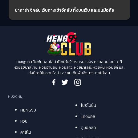
บาคาร่า จีคลับ เว็บทางเข้าจีคลับ ทั้งบนเว็บ และบนมือถือ
Heng99 เดิมพันออนไลน์ เปิดให้บริการครบวงจร หวยออนไลน์ อาทิ
หวยรัฐบาลไทย, หวยฮานอย, หวยลาว, หวยมาเลย์, หวยหุ้น, หวยยี่กี และ
ยังมีคาสิโนออนไลน์ และเกมเดิมพันอีกมากมายให้เล่น
หมวดหมู่
โปรโมชั่น
HENG99
แทงบอล
หวย
ดูบอลสด
คาสิโน