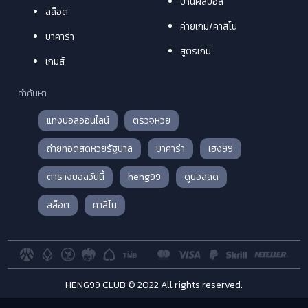
บ้านผลบอล
สล็อต
ค่ายเกม/คาสิโน
บาคาร่า
สูตรเกม
เกมส์
คำค้นหา
แทงบอลออนไลน์
ตรวจหวย
ถ่ายทอดสดหวยรัฐบาล
บาคาร่า
เฮง99
ตารางบอลวันนี้
heng99
ดูบอลสด
สล็อต
คาสิโน
HENG99 CLUB © 2022 All rights reserved.