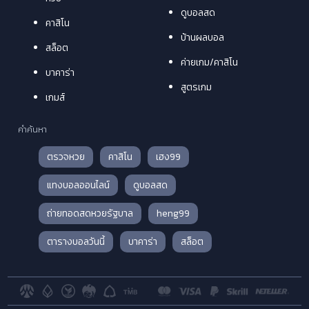
ดูบอลสด
คาสิโน
บ้านผลบอล
สล็อต
ค่ายเกม/คาสิโน
บาคาร่า
สูตรเกม
เกมส์
คำค้นหา
ตรวจหวย
คาสิโน
เฮง99
แทงบอลออนไลน์
ดูบอลสด
ถ่ายทอดสดหวยรัฐบาล
heng99
ตารางบอลวันนี้
บาคาร่า
สล็อต