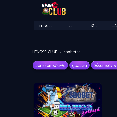
HENG99
หวย
คาสิโน
สล
HENG99 CLUB
sbobetsc
สมัครรับเครดิตฟรี
ดูบอลสด
วิธีรับเครดิตฟ