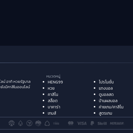
หมวดหมู่
ลน์ อาทิ หวยรัฐบาล
HENG99
โปรโมชั่น
ะยังมีคาสิโนออนไลน์
หวย
แทงบอล
คาสิโน
ดูบอลสด
สล็อต
บ้านผลบอล
บาคาร่า
ค่ายเกม/คาสิโน
เกมส์
สูตรเกม