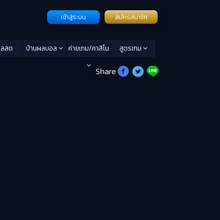
เข้าสู่ระบบ
สมัครสมาชิก
อลสด
บ้านผลบอล
ค่ายเกม/คาสิโน
สูตรเกม
Share