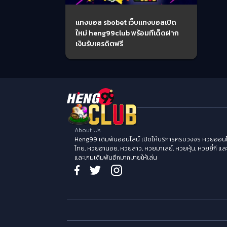
แทงบอล sbobet เว็บแทงบอลเปิด
ใหม่ heng99club พร้อมทีเด็ดฝาก
เงินรับเครดิตฟรี
About Us
Heng99 เดิมพันออนไลน์ เปิดให้บริการครบวงจร หวยออนไ
ไทย, หวยฮานอย, หวยลาว, หวยมาเลย์, หวยหุ้น, หวยยี่กี แล
และเกมเดิมพันอีกมากมายให้เล่น