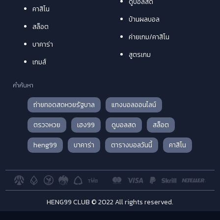
ดูบอลสด
คาสิโน
บ้านผลบอล
สล็อต
ค่ายเกม/คาสิโน
บาคาร่า
สูตรเกม
เกมส์
คำค้นหา
ถ่ายทอดสดหวยรัฐบาล
แทงบอลออนไลน์
ตรวจหวย
เฮง99
ดูบอลสด
สล็อต
heng99
บาคาร่า
ตารางบอลวันนี้
คาสิโน
HENG99 CLUB © 2022 All rights reserved.