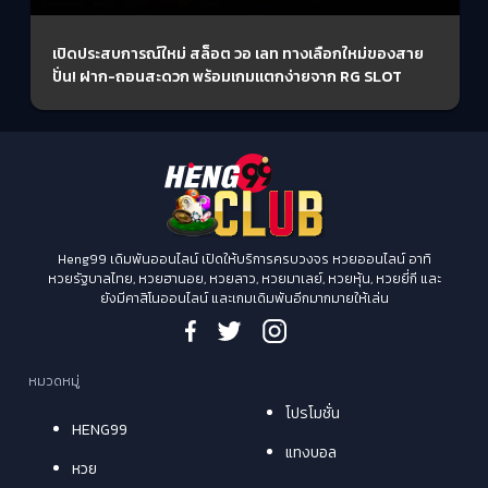
เปิดประสบการณ์ใหม่ สล็อต วอ เลท ทางเลือกใหม่ของสาย
ปั่น! ฝาก-ถอนสะดวก พร้อมเกมแตกง่ายจาก RG SLOT
Heng99 เดิมพันออนไลน์ เปิดให้บริการครบวงจร หวยออนไลน์ อาทิ
หวยรัฐบาลไทย, หวยฮานอย, หวยลาว, หวยมาเลย์, หวยหุ้น, หวยยี่กี และ
ยังมีคาสิโนออนไลน์ และเกมเดิมพันอีกมากมายให้เล่น
หมวดหมู่
โปรโมชั่น
HENG99
แทงบอล
หวย