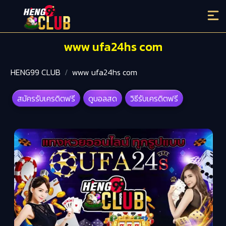
www ufa24hs com
HENG99 CLUB
www ufa24hs com
สมัครรับเครดิตฟรี
ดูบอลสด
วิธีรับเครดิตฟรี