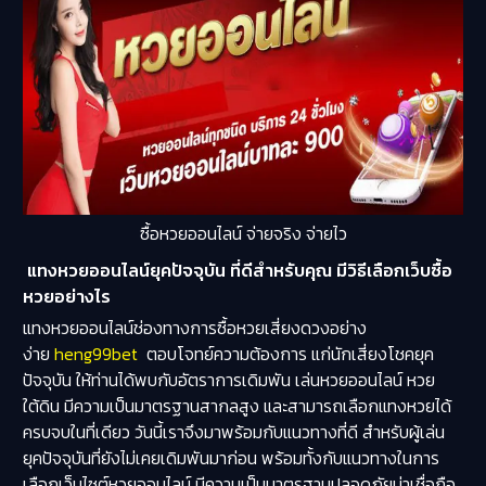
ซื้อหวยออนไลน์ จ่ายจริง จ่ายไว
แทงหวยออนไลน์ยุคปัจจุบัน ที่ดีสำหรับคุณ มีวิธีเลือกเว็บซื้อ
หวยอย่างไร
แทงหวยออนไลน์ช่องทางการซื้อหวยเสี่ยงดวงอย่าง
ง่าย
heng99bet
ตอบโจทย์ความต้องการ แก่นักเสี่ยงโชคยุค
ปัจจุบัน ให้ท่านได้พบกับอัตราการเดิมพัน เล่นหวยออนไลน์ หวย
ใต้ดิน มีความเป็นมาตรฐานสากลสูง และสามารถเลือกแทงหวยได้
ครบจบในที่เดียว วันนี้เราจึงมาพร้อมกับแนวทางที่ดี สำหรับผู้เล่น
ยุคปัจจุบันที่ยังไม่เคยเดิมพันมาก่อน พร้อมทั้งกับแนวทางในการ
เลือกเว็บไซต์หวยออนไลน์ มีความเป็นมาตรฐานปลอดภัยน่าเชื่อถือ