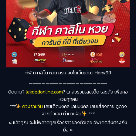
กีฬา คาสิโน หวย ครบ จบในเว็บเดียว Heng99
——————————————————-
ติดตาม?
lekdedonline.com
? แหล่งรวมเลขเด็ด เลขดัง เพื่อคอ
หวยทุกคน
***
ดวงรายวัน
เลขเด็ดมงคล เลขมงคล เลขเสี่ยงทาย ดูดวง
จากตัวเลข ทำนายฝัน
***
¤ แล้วคุณ จะไม่พลาดทุกเรื่องราวของตัวเลข อัพเดตส่งตรงถึง
มือ ¤