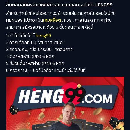
ขั้นตอนสมัครสมาชิกเข้าเล่น หวยออนไลน์ กับ HENG99
สำหรับท่านใดที่สนใจอยากจะเข้ารวมเล่นเกมคาสิโนออนไลน์กับ
HENG99 ไม่ว่าจะเป็น
เกมสล็อต
, หวย , คาสิโนสด ทุก ๆ ท่าน
สามารถ สมัครสมาชิก ด้วย 6 ขั้นตอนง่าย ๆ ดังนี้
1.เข้าไปที่เว็บไซต์
heng99
2.คลิกเลือกที่เมนู “สมัครสมาชิก”
3.กรอก/ระบุ “ชื่อเข้าระบบ” ที่ต้องการ
4.ตั้งรหัสผ่าน (PIN) 6 หลัก
5.ยืนยันตั้งรหัสผ่าน (PIN) 6 หลัก
6.กรอก/ระบุ “เบอร์มือถือ” และเข้าเล่นได้ทันที