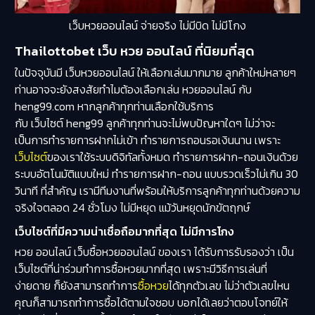
เว็บหวยออนไลน์ จ่ายจริง ไม่มีบิด ไม่มีโกง
Thailottobet เว็บ หวย ออนไลน์ ที่นิยมที่สุด
ในปัจจุบันมี เว็บหวยออนไลน์ ให้เลือกเล่นมากมาย ลูกค้าใหม่หลายๆ
ท่านอาจจะยังสงสัยทำไมต้องเลือกเล่น หวยออนไลน์ กับ
heng99.com หากลูกค้าทุกท่านเลือกใช้บริการ
กับ เว็บไซต์ heng99 ลูกค้าทุกท่านจะไม่พบปัญหาใดๆ ไม่ว่าจะ
เป็นการทำรายการฝากไม่เข้า ทำรายการถอนรอเงินนาน เพราะ
เว็บไซต์
ของเราใช้ระบบดิจิทัลทั้งหมด ทำรายการฝาก-ถอนเงินด้วย
ระบบอัตโนมัติแบบใหม่ ทำรายการฝาก-ถอน แบบรวดเร็วไม่เกิน 30
วินาที ที่สำคัญ เรามีทีมงานที่พร้อมให้บริการลูกค้าทุกท่านด้วยความ
จริงใจตลอด 24 ชั่วโมง ไม่มีหยุด แม้วันหยุดนักขัตฤกษ์
เว็บไซต์ที่มีความน่าเชื่อถือมากที่สุด ไม่มีการโกง
หวย ออนไลน์ เว็บซื้อหวยออนไลน์ ของเรา ได้รับการรับรองว่า เป็น
เว็บไซต์ที่น่าร่วมทำการซื้อหวยมากที่สุด เพราะมีวิธีการเล่นที่
ง่ายดาย ก็ยังสามารถทำการ
ซื้อหวย
ได้ทุกตัวเลข ไม่ว่าตัวเลขไหน
คุณก็สามารถทำการซื้อได้ตามใจชอบ บอกได้เลยว่าตอบโจทย์ให้