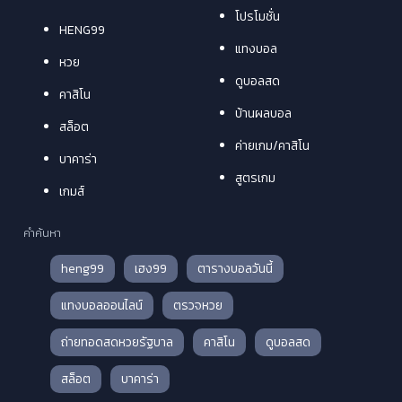
โปรโมชั่น
HENG99
แทงบอล
หวย
ดูบอลสด
คาสิโน
บ้านผลบอล
สล็อต
ค่ายเกม/คาสิโน
บาคาร่า
สูตรเกม
เกมส์
คำค้นหา
heng99
เฮง99
ตารางบอลวันนี้
แทงบอลออนไลน์
ตรวจหวย
ถ่ายทอดสดหวยรัฐบาล
คาสิโน
ดูบอลสด
สล็อต
บาคาร่า