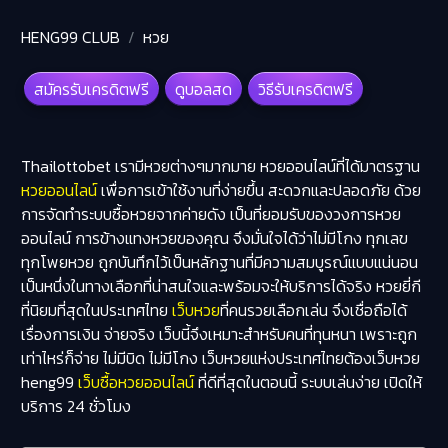
HENG99 CLUB
หวย
สมัครรับเครดิตฟรี
ดูบอลสด
วิธีรับเครดิตฟรี
Thailottobet เรามีหวยต่างๆมากมาย หวยออนไลน์ที่ได้มาตรฐาน
หวยออนไลน์
เพื่อการเข้าใช้งานที่ง่ายขึ้น สะดวกและปลอดภัย ด้วย
การจัดทำระบบซื้อหวยจากค่ายดัง เป็นที่ยอมรับของวงการหวย
ออนไลน์ การข้างแทงหวยของคุณ จึงมั่นใจได้ว่าไม่มีโกง ทุกเลข
ทุกโพยหวย ถูกบันทึกไว้เป็นหลักฐานที่มีความสมบูรณ์แบบแน่นอน
เป็นหนึ่งในทางเลือกที่น่าสนใจและพร้อมจะให้บริการได้จริง หวยยี่กี
ที่นิยมที่สุดในประเทศไทย
เว็บหวย
ที่คนรวยเลือกเล่น จึงเชื่อถือได้
เรื่องการเงิน จ่ายจริง เว็บนี้จึงเหมาะสำหรับคนที่ทุนหนา เพราะถูก
เท่าไหร่ก็จ่าย ไม่มีบิด ไม่มีโกง เว็บหวยแห่งประเทศไทยต้องเว็บหวย
heng99
เว็บซื้อหวยออนไลน์
ที่ดีที่สุดในตอนนี้ ระบบเล่นง่าย เปิดให้
บริการ 24 ชั่วโมง