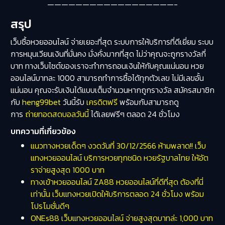
——————————————————-
สรุป
เว็บซื้อหวยออนไลน์ จ่ายเยอะที่สุด ระบบการให้บริการที่ดีเยี่ยม ระบบ
การหมุนเวียนเงินที่มั่นคง มั่งคั่งมากที่สุด ไม่ว่าคุณจะถูกรางวัลกี่
บาท ทางเว็บไซต์ของเราจะทำการถอนเงินให้กับคุณแน่นอน หวย
ออนไลน์บาทละ 1000 สามารถทำการซื้อได้ทุกตัวเลข ไม่มีเลขอั้น
แน่นอน คุณจะรับเงินได้แบบเต็มจำนวนหากถูกรางวัล สมัครสมาชิก
กับ
heng99bet
วันนี้รับ
เครดิตฟรี
พร้อมกับสามารถดู
การ
ถ่ายทอดสดบอลวันนี้
ได้เลยฟรีๆ ตลอด 24 ชั่วโมง
บทความที่เกี่ยวข้อง
แนวทางหวยเด็ดๆ งวดวันที่ 30/12/2566 ห้ามพลาด!! เว็บ
แทงหวยออนไลน์ บริการหวยทุกชนิด หวยรัฐบาลไทย ใหัอัต
ราจ่ายสูงสุด 1000 บาท
ทางเข้าหวยออนไลน์ ZA88 หวยออนไลน์ที่ดีที่สุด ต้องที่นี่
เท่านั้น เว็บแทงหวยเปิดให้บริการตลอด 24 ชั่วโมง พร้อม
โปรโมชั่นดีๆ
ONEs88 เว็บแทงหวยออนไลน์ จ่ายสูงสุดบาทล่ะ 1,000 บาท