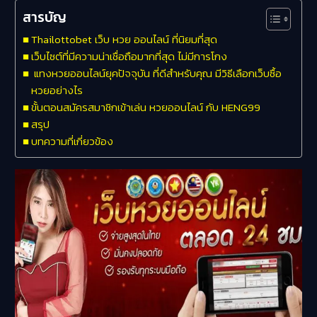
สารบัญ
Thailottobet เว็บ หวย ออนไลน์ ที่นิยมที่สุด
เว็บไซต์ที่มีความน่าเชื่อถือมากที่สุด ไม่มีการโกง
แทงหวยออนไลน์ยุคปัจจุบัน ที่ดีสำหรับคุณ มีวิธีเลือกเว็บซื้อ
หวยอย่างไร
ขั้นตอนสมัครสมาชิกเข้าเล่น หวยออนไลน์ กับ HENG99
สรุป
บทความที่เกี่ยวข้อง