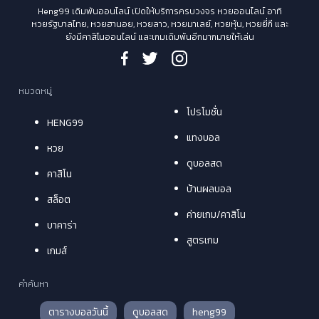
Heng99 เดิมพันออนไลน์ เปิดให้บริการครบวงจร หวยออนไลน์ อาทิ
หวยรัฐบาลไทย, หวยฮานอย, หวยลาว, หวยมาเลย์, หวยหุ้น, หวยยี่กี และ
ยังมีคาสิโนออนไลน์ และเกมเดิมพันอีกมากมายให้เล่น
หมวดหมู่
โปรโมชั่น
HENG99
แทงบอล
หวย
ดูบอลสด
คาสิโน
บ้านผลบอล
สล็อต
ค่ายเกม/คาสิโน
บาคาร่า
สูตรเกม
เกมส์
คำค้นหา
ตารางบอลวันนี้
ดูบอลสด
heng99