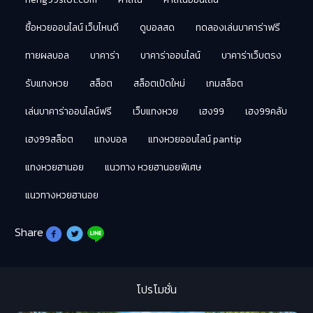
ซื้อหวยออนไลน์ เว็บไหนดี
ดูบอลสด
ทดลองเล่นบาคาร่าฟรี
ทายผลบอล
บาคาร่า
บาคาร่าออนไลน์
บาคาร่าเว็บตรง
รับแทงหวย
สล็อต
สล็อตเปิดใหม่
เกมสล็อต
เล่นบาคาร่าออนไลน์ฟรี
เว็บแทงหวย
เฮง99
เฮง99คลับ
เฮง99สล็อต
แทงบอล
แทงหวยออนไลน์ pantip
แทงหวยฮานอย
แนวทาง หวยฮานอยพิเศษ
แนวทางหวยฮานอย
Share
โปรโมชั่น