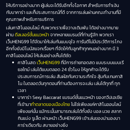
ให้บริการอย่างมาก ผู้เล่นจะได้รับอีกทั้งโอกาศ สำหรับการทำเงิน
กับบาคาร่า และก็ประสบการณ์ที่ดี จากการเล่นผ่านคณะทำงานที่มี
คุณภาพสำหรับการบริการ
เล่นคาสิโนออนไลน์ กับพวกเราเพื่อวางเดิมพัน ได้อย่างมากมาย
ผ่าน
ดีลเลอร์ชั้นแนวหน้า
จากหลายแบรนด์ที่ท่านรู้จัก พวกเรา
เว็บHENG99 ได้จัดมาให้เล่นกันแบบจุใจ การันตีไม่มีประวัติการโกง
อีกทั้งยังมีโบนัสแจกเรื่อยๆ ที่จัดให้กับลูกค้าทุกคนอย่างมาก มี 3
คาสิโนออนไลน์ ให้เล่นอย่างเห็นได้ชัด
คาสิโนสด
เว็บHENG99
ที่มีการถ่ายทอดสด แบบระบบแบบเรี
ยลไทม์ เล่นได้แบบตลอด 24 ชั่วโมง ให้ลูกค้าจะได้รับ
ประสบการณ์การเล่น สัมผัสกับความระทึกใจ ลุ้นกับเกมคาสิ
โน ในตลอดวันทุกตอนที่ท่านต้องการจะเล่น เล่นได้ทุกที่ ทุก
เวลา
บาคาร่า Sexy Baccarat แบรนด์ชั้นแนวหน้า ของทวีปเอเชีย
ที่เข้ามา
ทำตลาดของเมืองไทย
ไม่ใช่เพียงแค่คาสิโนออนไลน์
เพียงแค่นั้น แม้กระนั้นสามารถเล่นได้ทั้งยัง บอล มวย สลาก
กินแบ่ง รูเล็ต ผ่านหน้า เว็บHENG99 เข้าเล่นของน่ามองบา
คาร่าเดียวกัน สบายอย่างยิ่ง