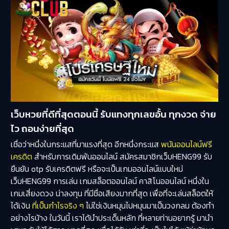
เว็บหวยที่ดีที่สุดตอนนี้ รับแทงทุกเลขอั้น ทุกงวด จ่าย
ไว ถอนง่ายที่สุด
เชื่อว่าหนึ่งในกระแสที่มาแรงที่สุด อีกหนึ่งกระแส
พนันออนไลน์ฟรี
เครดิต
สำหรับการเดิมพันออนไลน์ สมัครสมาชิกเว็บHENG99 รับ
ยืนยัน otp รับเครดิตฟรี หรือจะเป็นเกมออนไลน์แบบใหม่
เว็บHENG99 การเล่น เกมสล็อตออนไลน์ คาสิโนออนไลน์ หนึ่งใน
เกมเสี่ยงดวง น่าลงทุน ที่มีชื่อเสียงมากที่สุด เพื่อที่จะเล่นสล็อตให้
ได้เงิน
ที่เป็นกำไรจริง ๆ
ไม่ใช่เงินหมุนไปหมุนมาเป็นวงกลม ต้องทำ
อย่างไรบ้าง ในวันนี้ เราได้นำประเด็นหลัก ที่หลายท่านอยากรู้ มานำ