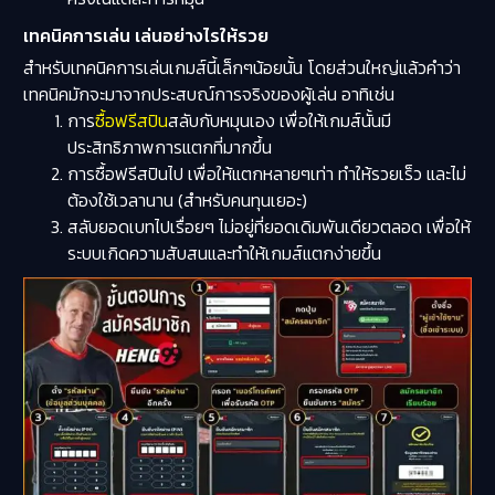
เทคนิคการเล่น เล่นอย่างไรให้รวย
สำหรับเทคนิคการเล่นเกมส์นี้เล็กๆน้อยนั้น โดยส่วนใหญ่แล้วคำว่า
เทคนิคมักจะมาจากประสบณ์การจริงของผู้เล่น อาทิเช่น
การ
ซื้อฟรีสปิน
สลับกับหมุนเอง เพื่อให้เกมส์นั้นมี
ประสิทธิภาพการแตกที่มากขึ้น
การซื้อฟรีสปินไป เพื่อให้แตกหลายๆเท่า ทำให้รวยเร็ว และไม่
ต้องใช้เวลานาน (สำหรับคนทุนเยอะ)
สลับยอดเบทไปเรื่อยๆ ไม่อยู่ที่ยอดเดิมพันเดียวตลอด เพื่อให้
ระบบเกิดความสับสนและทำให้เกมส์แตกง่ายขึ้น