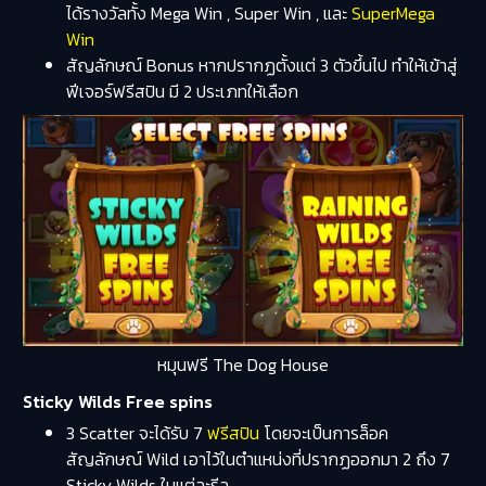
ได้รางวัลทั้ง Mega Win , Super Win , และ
SuperMega
Win
สัญลักษณ์ Bonus หากปรากฏตั้งแต่ 3 ตัวขึ้นไป ทำให้เข้าสู่
ฟีเจอร์ฟรีสปิน มี 2 ประเภทให้เลือก
หมุนฟรี The Dog House
Sticky Wilds Free spins
3 Scatter จะได้รับ 7
ฟรีสปิน
โดยจะเป็นการล็อค
สัญลักษณ์ Wild เอาไว้ในตำแหน่งที่ปรากฏออกมา 2 ถึง 7
Sticky Wilds ในแต่ละรีล