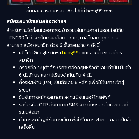
ขั้นตอนการสมัครสมาชิก ได้ที่นี่ heng99.com
สมัครสมาชิกเล่นสล็อตง่ายๆ
สำหรับท่านใดที่สนใจอยากจะเข้ารวมเล่นเกมคาสิโนออนไลน์กับ
HENG99 ไม่ว่าจะเป็นเกมสล็อต , หวย , คาสิโนสด ทุก ๆ ท่าน
สามารถ สมัครสมาชิก ด้วย 6 ขั้นตอนง่าย ๆ ดังนี้‍
เข้าไปที่ Google ค้นหา
heng99
.com จากนั้นกด สมัคร
สมาชิก
กรอกชื่อ ระบุตัวอักษรภาษาอังกฤษหรือตัวเลขเท่านั้น ขั้นต่ำ
6 ตัวอักษร และ ไม่เรียงซ้ำกันเกิน 4 ตัว
ตั้งรหัสผ่าน (PIN) เป็นตัวเลข 6 หลัก (เพื่อใช้ในการเข้าสู่
ระบบ)
ยืนยันการสมัครสมาชิก ลงทะเบียนเบอร์โทรศัพท์
รอรับรหัส OTP ส่งมาทาง SMS จากนั้นกรอกตัวเลขตามที่
ระบบส่งมา
ทำการผูกบัญชีกับทางเว็บ เพื่อใช้ในการ ฝาก – ถอน เป็นอัน
เสร็จสิ้น