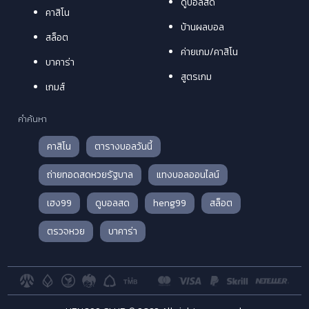
ดูบอลสด
คาสิโน
บ้านผลบอล
สล็อต
ค่ายเกม/คาสิโน
บาคาร่า
สูตรเกม
เกมส์
คำค้นหา
คาสิโน
ตารางบอลวันนี้
ถ่ายทอดสดหวยรัฐบาล
แทงบอลออนไลน์
เฮง99
ดูบอลสด
heng99
สล็อต
ตรวจหวย
บาคาร่า