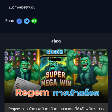
แนวทางหวยฮานอย
Share
สล็อต
Regem ทางเข้าเกมสล็อต เว็บตรงสายแรงที่กำลังพลิกวงการ