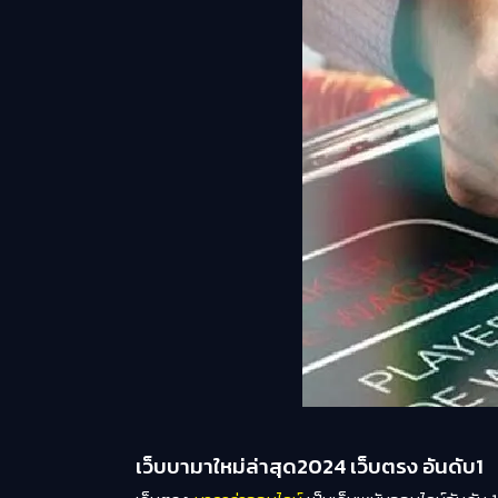
เว็บบามาใหม่ล่าสุด2024 เว็บตรง อันดับ1