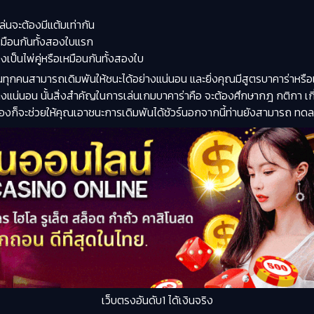
่นจะต้องมีแต้มเท่ากัน
อเหมือนกันทั้งสองใบแรก
องเป็นไพ่คู่หรือเหมือนกันทั้งสองใบ
นทุกคนสามารถเดิมพันให้ชนะได้อย่างแน่นอน และยิ่งคุณมีสูตรบาคาร่าหรื
งแน่นอน นั้นสิ่งสำคัญในการเล่นเกมบาคาร่าคือ จะต้องศึกษากฎ กติกา เกี
งก็จะช่วยให้คุณเอาชนะการเดิมพันได้ชัวร์นอกจากนี้ท่านยังสามารถ ทดลองเล่
เว็บตรงอันดับ1 ได้เงินจริง