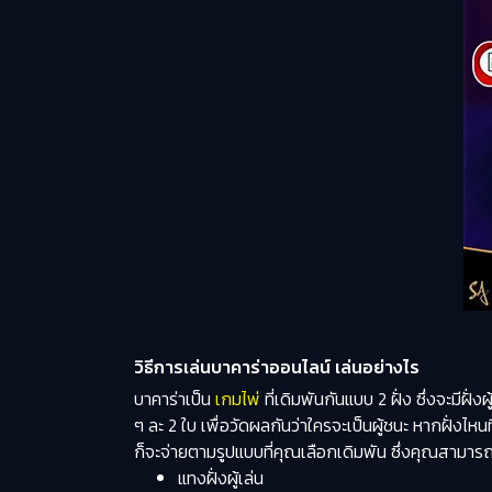
วิธีการเล่นบาคาร่าออนไลน์ เล่นอย่างไร
บาคาร่าเป็น
เกมไพ่
ที่เดิมพันกันแบบ 2 ฝั่ง ซึ่งจะมีฝั
ๆ ละ 2 ใบ เพื่อวัดผลกันว่าใครจะเป็นผู้ชนะ หากฝั่งไหน
ก็จะจ่ายตามรูปแบบที่คุณเลือกเดิมพัน ซึ่งคุณสามารถเ
แทงฝั่งผู้เล่น