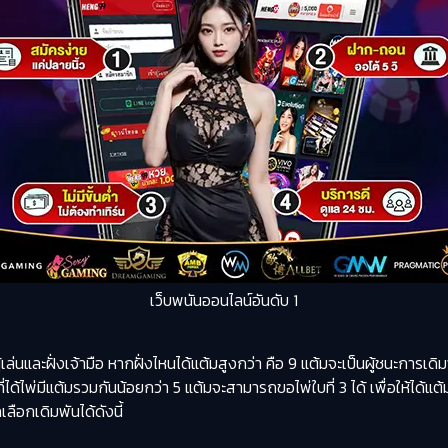
เว็บพนันออนไลน์อันดับ 1
่งผู้เล่นและฝั่งเจ้ามือ หากฝั่งไหนได้แต้มสูงกว่า คือ 9 แต้มจะเป็นผู้ชนะการ
ที่ได้ไพ่มีแต้มรวมกันน้อยกว่า 5 แต้มจะสามารถขอไพ่ใบที่ 3 ได้ เพื่อให้ได้
ลือกเดิมพันได้ดังนี้