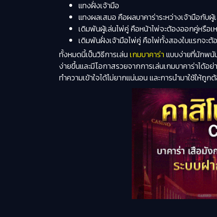
แทงฝั่งเจ้ามือ
แทงผลเสมอ คือผลบาคาร่าระหว่างเจ้ามือกับผู้เล
เดิมพันผู้เล่นไพ่คู่ คือหน้าไพ่จะต้องออกคู่หรื
เดิมพันฝั่งเจ้ามือไพ่คู่ คือไพ่ทั้งสองใบแรกจะต้
ทั้งหมดนี้เป็นวิธีการเล่น
เกมบาคาร่า
แบบง่ายที่นักพนั
ง่ายขึ้นและมีโอกาสรวยจากการเล่นเกมบาคาร่าได้อย่า
ทำความเข้าใจได้ไม่ยากแน่นอน และการนำมาใช้ให้ถูกต้อ