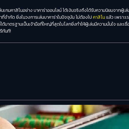
เล่นเกมคาสิโนอย่าง บาคาร่าออนไลน์ ได้เงินจริงถึงได้รับความนิยมจากผู้เ
่จำกัด ยิ่งในวงการเล่นบาคาร่าในปัจจุบัน ไม่ต้องไป
คาสิโน
แล้ว เพราะเร
ี่ได้มาตรฐานเป็นเจ้ามือที่ใหญ่ที่สุดในโลกยิ่งทำให้ผู้เล่นมีความมั่นใจ และเ
ีทันที!