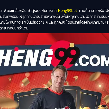
ท่าน เพียงแค่ล็อกอินเข้าสู่ระบบกับทางเรา
Heng99bet
ท่านก็สามารถรับโปรโ
ีสิ่งที่พร้อมให้ทุกท่านได้รับสิทธิพิเศษนั้น เพื่อให้ทุกคนได้มีโอกาสทำเงิน
เกมไพ่กับทางเราเป็นเรื่องง่าย ๆ และทุกคนจะได้รับรายได้อย่างมากมาย เ
ยดายมากขึ้นกว่าเดิม