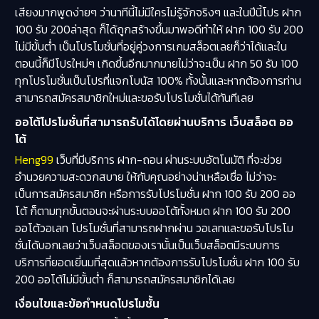
เสียงมากพูดง่ายๆ ว่านาทีนี้ไม่มีใครไม่รู้จักจริงๆ และในปีนี้โปร ฝาก
100 รับ 200ล่าสุด ก็ได้ถูกสร้างขึ้นมาพอดีทำให้ ฝาก 100 รับ 200
ไม่มีขั้นต่ำ เป็นโปรโมชั่นที่อยู่คู่วงการเกมสล็อตเลยก็ว่าได้และใน
ตอนนี้ก็มีโปรใหม่ๆ เกิดขึ้นอีกมากมายไม่ว่าจะเป็น ฝาก 50 รับ 100
ทุกโปรโมชั่นเป็นโปรที่แจกโบนัส 100% ทั้งนั้นและหากต้องการท่าน
สามารถสมัครสมาชิกใหม่และขอรับโปรโมชั่นได้ทันทีเลย
ออโต้โปรโมชั่นที่สามารถรับได้โดยผ่านบริการ เว็บสล็อต ออ
โต้
Heng99
เว็บที่มีบริการ ฝาก-ถอน ผ่านระบบอัตโนมัติ ที่จะช่วย
อำนวยความสะดวกสบาย ให้กับคุณอย่างน่าเหลือเชื่อ ไม่ว่าจะ
เป็นการสมัครสมาชิก หรือการรับโปรโมชั่น ฝาก 100 รับ 200 ออ
โต้ ก็ตามทุกขั้นตอนจะผ่านระบบออโต้ทั้งหมด ฝาก 100 รับ 200
ออโต้วอเลท โปรโมชั่นที่สามารถฝากผ่าน วอเลทและขอรับโปรโม
ชั่นได้บอกเลยว่าเว็บสล็อตของเรานั้นเป็นเว็บสล็อตมีระบบการ
บริการที่ยอดเยี่นมที่สุดแล้วหากต้องการรับโปรโมชั่น ฝาก 100 รับ
200 ออโต้ไม่มีขั้นต่ำ ก็สามารถสมัครสมาชิกได้เลย
เงื่อนไขและข้อกำหนดโปรโมชั้น