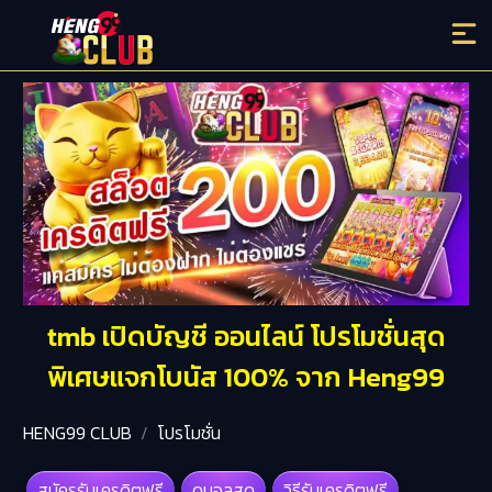
tmb เปิดบัญชี ออนไลน์ โปรโมชั่นสุด
พิเศษแจกโบนัส 100% จาก Heng99
HENG99 CLUB
โปรโมชั่น
สมัครรับเครดิตฟรี
ดูบอลสด
วิธีรับเครดิตฟรี