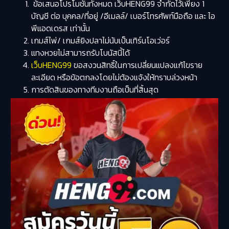
ข้อเสนอโปรโมชั้นทั้งหมด เว็บHENG99 จำกัดไว้เพียง 1
บัญชี ต่อ บุคคล/ที่อยู่ /อีเมลล์/ เบอร์โทรศัพท์มือถือ และ ไอ
พีแอดเดรส เท่านั้น
เกมส์ไพ่/ เกมส์ยิงปลาไม่นับเป็นเทิร์นโอเว่อร์
แทงหวยไม่สามารถรับโบนัสนี้ได้
เว็บHENG99
ขอสงวนสิทธิ์ในการเปลี่ยนแปลงแก้ไขราย
ละเอียด หรือข้อตกลงโดยไม่ต้องแจ้งให้ทราบล่วงหน้า
การตัดสินของทางทีมงานถือเป็นที่สิ้นสุด