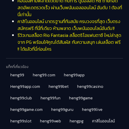
คอบอลห้ามพลาดเด็ดขาด กับการ ดูบอลสด hd ถ่ายทอด
สดอัพเดตรวดเร็ว ผ่านเว็บพนันบอลออนไลน์ อันดับ 1 ต้องที่
นี่เท่านั้น
คาสิโนออนไลน์ มาตรฐานที่ทันสมัย ครบวงจรที่สุด เว็บตรง
สมัครฟรี ที่นี่ที่เดียว ห้ามพลาด เว็บพนันออนไลน์อันดับ1!
รีวิวเกมสล็อต Rio Fantasia สล็อตริโอแฟนตาซี ใหม่ล่าสุด
จาก PG พร้อมให้คุณได้สัมผัส กับความสนุก เล่นสล็อต ฟรี
!! ได้แล้วที่นี่ก่อนใคร
แท็กที่เกี่ยวข้อง
heng99
heng99.com
heng99app
Heng99app.com
heng99bet
heng99casino
heng99club
heng99fun
heng99game
heng99game.com
heng99guru
heng99live
heng99slot
heng99web
hengpg
คาสิโนออนไลน์