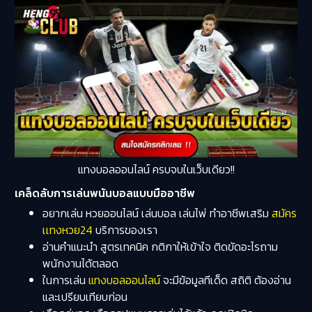
แทงบอลออนไลน์ ครบจบในเว็บเดียว!!
เคล็ดลับการเล่นพนันบอลแบบมืออาชีพ
อยากเล่น หวยออนไลน์ เล่นบอล เล่นไพ่ ทำอาชีพเสริม
สมัคร
เเทงหวย24
บริการของเรา
อ่านคำแนะนำ สูตรเทคนิค กติกาให้เข้าใจ ติดขัดอะไรถาม
พนักงานได้ตลอด
ในการเล่น
แทงบอลออนไลน์
จะมีข้อมูลทีเด็ด สถิติ ต้องอ่าน
และเปรียบเทียบก่อน