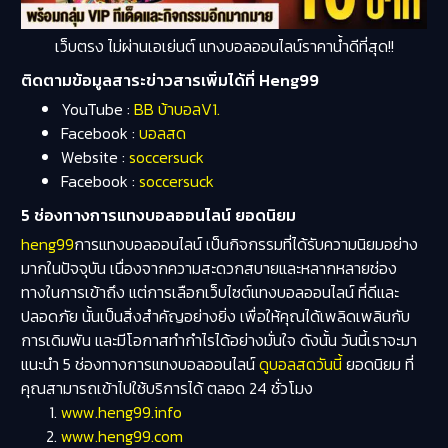
เว็บตรง ไม่ผ่านเอเย่นต์ แทงบอลออนไลน์ราคาน้ำดีที่สุด!!
ติดตามข้อมูลสาระข่าวสารเพิ่มได้ที่ Heng99
YouTube :
BB บ้าบอลV1.
Facebook :
บอลสด
Website :
soccersuck
Facebook :
soccersuck
5 ช่องทางการแทงบอลออนไลน์ ยอดนิยม
heng99
การแทงบอลออนไลน์ เป็นกิจกรรมที่ได้รับความนิยมอย่าง
มากในปัจจุบัน เนื่องจากความสะดวกสบายและหลากหลายช่อง
ทางในการเข้าถึง แต่การเลือกเว็บไซต์แทงบอลออนไลน์ ที่ดีและ
ปลอดภัย นั้นเป็นสิ่งสำคัญอย่างยิ่ง เพื่อให้คุณได้เพลิดเพลินกับ
การเดิมพัน และมีโอกาสทำกำไรได้อย่างมั่นใจ ดังนั้น วันนี้เราจะมา
แนะนำ 5 ช่องทางการแทงบอลออนไลน์
ดูบอลสดวันนี้
ยอดนิยม ที่
คุณสามารถเข้าไปใช้บริการได้ ตลอด 24 ชั่วโมง
www.heng99.info
www.heng99.com