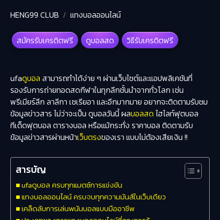
HENG99 CLUB
แทงบอลออนไลน์
สมัครรับเครดิตฟรี
ดูบอลสด
วิธีรับเครดิตฟรี
ufa
ดูบอล
สามารถทำได้ง่าย ๆ ผ่านเว็บไซต์และแอปพลิเคชันที่
รองรับการถ่ายทอดสดกีฬาในทุกลีกชั้นนำจากทั่วโลก เช่น
พรีเมียร์ลีก ลาลีกา เซเรียอา และอีกมากมาย อยากจะติดตามรับชม
ข้อมูลข่าวสาร ไม่ว่าจะเป็น ดูบอลวันนี้ ผล
บอลสด
ไฮไลท์ฟุตบอล
ทีเด็ดฟุตบอล ตารางบอล หรือแม้กระทั่ง ราคาบอล ติดตามรับ
ข้อมูลข่าวสารผ่านหน้า
เว็บตรง
ของเรา แบบไม่ต้องเสียเงิน !!
สารบัญ
ufaดูบอล ครบทุกแมตซ์การแข่งขัน
แทงบอลออนไลน์ ครบจบทุกความมันส์ในเว็บเดียว
เคล็ดลับการเล่นพนันบอลแบบมืออาชีพ