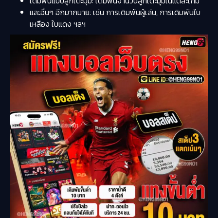
เดิมพันแบบลูกเตะมุม:
เดิมพันจำนวนลูกเตะมุมในแต่ละเกม
และอื่นๆ อีกมากมาย:
เช่น การเดิมพันผู้เล่น, การเดิมพันใบ
เหลือง ใบแดง ฯลฯ