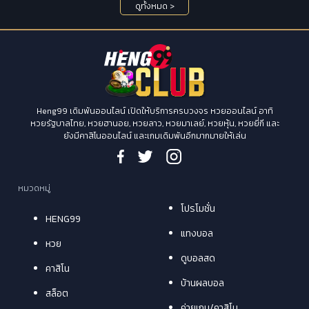
ดูทั้งหมด >
Heng99 เดิมพันออนไลน์ เปิดให้บริการครบวงจร หวยออนไลน์ อาทิ
หวยรัฐบาลไทย, หวยฮานอย, หวยลาว, หวยมาเลย์, หวยหุ้น, หวยยี่กี และ
ยังมีคาสิโนออนไลน์ และเกมเดิมพันอีกมากมายให้เล่น
หมวดหมู่
โปรโมชั่น
HENG99
แทงบอล
หวย
ดูบอลสด
คาสิโน
บ้านผลบอล
สล็อต
ค่ายเกม/คาสิโน