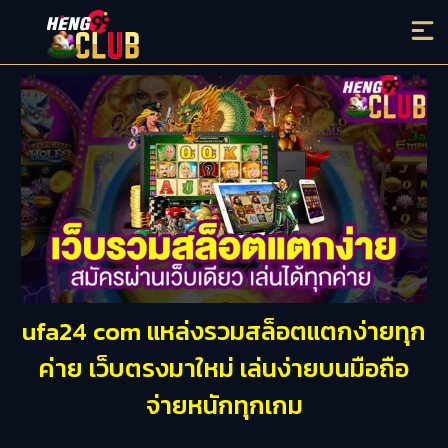
ufa24 com แหล่งรวมสล็อตแตกง่ายทุก
ค่าย เว็บตรงมาใหม่ เล่นง่ายบนมือถือ
จ่ายหนักทุกเกม