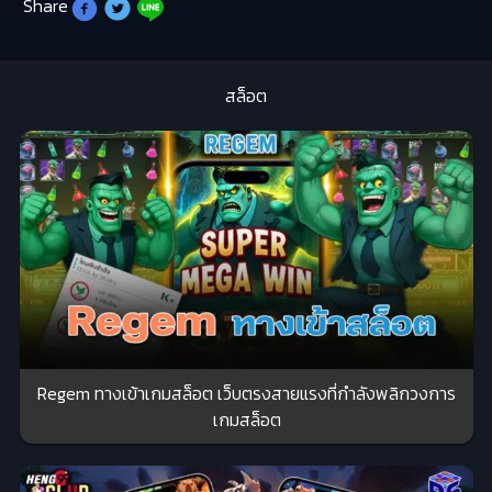
Share
สล็อต
Regem ทางเข้าเกมสล็อต เว็บตรงสายแรงที่กำลังพลิกวงการ
เกมสล็อต