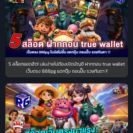
5 สล็อตยอดฮิต! เล่นง่ายไม่ต้องเปิดบัญชี ฝากถอน true wallet
เว็บตรง 888pg แตกปุ๊บ ถอนปั๊บ รวยทันตา !!