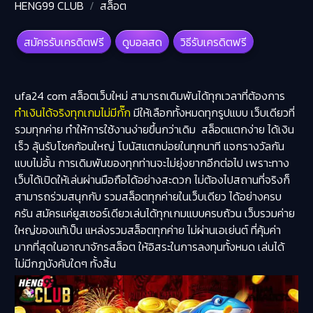
HENG99 CLUB
สล็อต
สมัครรับเครดิตฟรี
ดูบอลสด
วิธีรับเครดิตฟรี
ufa24 com สล็อตเว็บใหม่ สามารถเดิมพันได้ทุกเวลาที่ต้องการ
ทำเงินได้จริงทุกเกมไม่มีกั๊ก
มีให้เลือกทั้งหมดทุกรูปแบบ เว็บเดียวที่
รวมทุกค่าย ทำให้การใช้งานง่ายขึ้นกว่าเดิม สล็อตแตกง่าย ได้เงิน
เร็ว ลุ้นรับโชคก้อนใหญ่ โบนัสแตกบ่อยในทุกนาที แจกรางวัลกัน
แบบไม่อั้น การเดิมพันของทุกท่านจะไม่ยุ่งยากอีกต่อไป เพราะทาง
เว็บได้เปิดให้เล่นผ่านมือถือได้อย่างสะดวก ไม่ต้องไปสถานที่จริงก็
สามารถร่วมสนุกกับ รวมสล็อตทุกค่ายในเว็บเดียว ได้อย่างครบ
ครัน สมัครแค่ยูสเซอร์เดียวเล่นได้ทุกเกมแบบครบถ้วน เว็บรวมค่าย
ใหญ่ของแท้เป็น แหล่งรวมสล็อตทุกค่าย ไม่ผ่านเอเย่นต์ ที่คุ้มค่า
มากที่สุดในอาณาจักรสล็อต ให้อิสระในการลงทุนทั้งหมด เล่นได้
ไม่มีกฎบังคับใดๆ ทั้งสิ้น