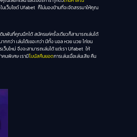
้คุณเลือกเล่น และใช้บริการ ทุกตัว
เกมคาสิโน
 ในเว็บไซต์
Ufabet
ก็ไม่มองข้ามที่จะจัดสรรมาให้คุณ
เดิมพันที่คุณนึกได้ สมัครแค่ครั้งเดียวก็สามารถเล่นได้
กว่า เล่นได้เยอะกว่า มีทั้ง บอล หวย มวย ไก่ชน
รเว็บใหม่ จึงจะสามารถเล่นได้ แต่เรา
Ufabet
ให้
้าคนพิเศษ เรามี
โบนัสคืนยอด
การเล่นเมื่อเล่นเสีย คืน