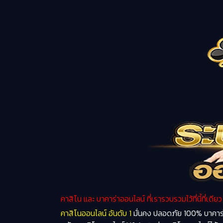
คาสิโน และ บาคาร่าออนไลน์ ที่เรารวบรวมไว้ที่นี้ที่เดียว
คาสิโนออนไลน์ อันดับ 1
มั่นคง ปลอดภัย 100% บาคาร่า