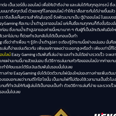
่อ เป็นเวอร์ชั่น ออนไลน์ เพื่อให้เข้าถึงง่าย และเล่นได้กับทุกอุปกรณ์ ซึ่งเ
มบนมาถึงทุกวันนี้ ด้วยเหตุที่โลกออนไลน์ ทำให้เราสื่อสารกันได้ง่ายขึ้นแล้
้อยลง เราจึงเล็งเห็นความสำคัญในจุดนี้ จึงพัฒนามาเป็น ตู้ม้าออนไลน์ ในแบ
zyGaming คือเกม น้ำเต้าปูปลาออนไลน์ แค่เห็นชื่อเกมทุกคนก็ถึงขั้นร้องอ๋อก
ก่อน ซึ่งเกมน้ำเต้าปูปลาของค่ายนี้เหมาะมาก ๆ กับผู้ที่เป็นนักเดิมพันมือใหม
 ใช้เวลาไม่นาน ก็ช่วยทำเงินกลับไปได้เป็นกอบเป็นกำ
อว่าถ้าเพื่อน ๆ รู้จัก น้ำเต้าปูปลา จะต้องรู้จักเกมนี้อย่างแน่นอน นั่นคือ
เล่นก็ง่ายเช่นเดียวกัน เพียงแค่ทายผลว่าจะออกสูงหรือต่ำ เพียงเท่านี้ก็
อนไลน์
Eazy Gaming เดิมพันที่เล่นง่าย และทำเงินได้อย่างรวดเร็ว จะพลาดเก
องเคยผ่านเกมนี้มาแล้วแน่นอน ซึ่งวิธีการเล่นเกมหัวก้อยออนไลน์จากค่ายเ
็จะทำให้ชนะและได้รับเงินเดิมพันในรอบนั้นไปเลย
งค่าย EazyGaming ยังได้เปิดตัวเกมไพ่น้องใหม่ของทางค่ายเพิ่มเติมมาอี
่งต้องขอบอกเลยว่าเกมตีไก่ไฮโซนั้น เป็นเกมไพ่ที่ไม่ต้องใช้เวลานานเป็นชั
นเกมที่ทำเงินให้กับผู้เล่นได้เป็นกอบเป็นกำ ด้วยวิธีการเล่นที่ง่าย และรวด
นรอบนั้นไปเลย