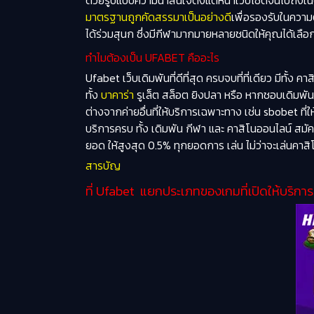
ด้วยรูปแบบความน่าสนใจตั้งแต่หน้าเว็บไซต์จนไปถึงในต
มาตรฐานถูกคัดสรรมาเป็นอย่างดี
เพื่อรองรับในความต
ได้ร่วมสุนก ซึ่งมีกีฬามากมายหลายชนิดให้คุณได้เลือก
ทำไมต้องเป็น UFABET คืออะไร
Ufabet
เว็บเดิมพันที่ดีที่สุด ครบจบที่ที่เดียว มีทั
ทั้ง
บาคาร่า
รูเล็ต สล็อต ยิงปลา หรือ หากชอบเดิมพั
ต่างจากค่ายอื่นที่ให้บริการเฉพาะทาง เช่น sbobet ที
บริการครบ ทั้ง เดิมพัน กีฬา และ คาสิโนออนไลน์ สมั
ยอด ให้สูงสุด 0.5% ทุกยอดการ เล่น ไม่ว่าจะเล่นคาสิ
สารบัญ
ที่ Ufabet แยกประเภทของเกมที่เปิดให้บริการ