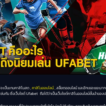
ว่าจะเป็นเกมคาสิโนสด ,
คาสิโนออนไลน์
, สล็อตออนไลน์ และอีกเยอะแยะมา
่นกัน ซึ่งเว็บไซต์
Ufabet
ถือได้ว่าเป็นเว็บไซต์คาสิโนออนไลน์ชั้นนำของปร