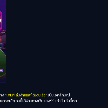
้าง “
เกมที่เล่นง่ายและได้เงินเร็ว
” เป็นเอกลักษณ์
ารถเข้าเกมนี้ได้ผ่านทางเว็บ เฮง99 เท่านั้น วันนี้เรา