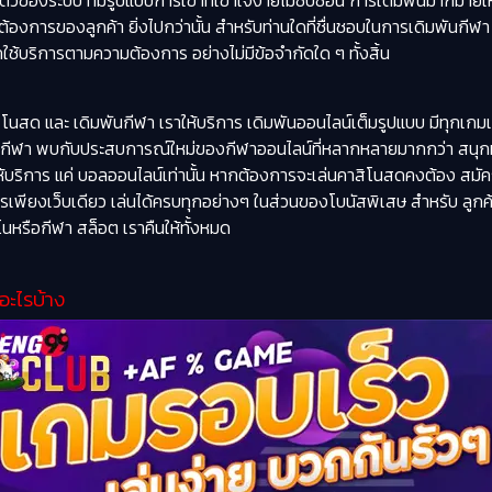
ัวของระบบ ที่มีรูปแบบการเข้าที่เข้าใจง่ายไม่ซับซ้อน การเดิมพันมากมายให
้องการของลูกค้า ยิ่งไปกว่านั้น สำหรับท่านใดที่ชื่นชอบในการเดิมพันกีฬา
ใช้บริการตามความต้องการ อย่างไม่มีข้อจำกัดใด ๆ ทั้งสิ้น
้ง คาสิโนสด และ เดิมพันกีฬา เราให้บริการ เดิมพันออนไลน์เต็มรูปแบบ มีทุกเกม
นกีฬา พบกับประสบการณ์ใหม่ของกีฬาออนไลน์ที่หลากหลายมากกว่า สนุกมาก
่ให้บริการ แค่ บอลออนไลน์เท่านั้น หากต้องการจะเล่นคาสิโนสดคงต้อง สมัค
ครเพียงเว็บเดียว เล่นได้ครบทุกอย่างๆ ในส่วนของโบนัสพิเสษ สำหรับ ลูกค
โนหรือกีฬา สล็อต เราคืนให้ทั้งหมด
อะไรบ้าง