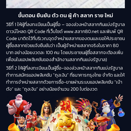
ขั้นตอน ยืนยัน ตัว ตน ผู้ ค้า สลาก ราย ใหม่
วิธีที่ 1
ให้ผู้ที่ลงทะเบียนเป็นผู้ซื้อ – จองล่วงหน้าสลากกินแบ่งรัฐบาล
ดาวน์โหลด QR Code ที่เว็บไซต์ www.สลาก80.net และพิมพ์ QR
Code มาติดไว้ที่บริเวณจุดจำหน่ายสลากของตนและขอให้ประชาชน
ผู้ซื้อสลากช่วยแจ้งยืนยันว่า เป็นผู้จำหน่ายสลากจริงในราคา 80
บาท อย่างน้อยงวดละ 100 คน โดยประชาชนผู้ซื้อสลากจะต้องเพิ่ม
เพื่อนในแอปพลิเคชันของสำนักงานสลากกินแบ่งรัฐบาล)
วิธีที่ 2
ให้ผู้ที่ลงทะเบียนเป็นผู้ซื้อ-จองล่วงหน้าสลากกินแบ่งรัฐบาล
ทำการสมัครแอปพลิเคชัน “ถุงเงิน” ที่ธนาคารกรุงไทย จำกัด และให้
ทำการจำหน่ายสลากด้วยการซื้อ-ขายผ่านระบบแอปพลิเคชัน “เป๋า
ตัง” และ “ถุงเงิน” อย่างน้อยจำนวน 200 ใบต่องวด