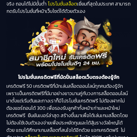
จริง ถอนได้ไม่มีขั้นต่ำ
โปรโมชั่นสล็อต
เยี่ยมที่สุดในประเทศ สามารถ
กดรับโปรโมชั่นที่หน้าเว็บไซต์ได้ด้วยตัวเอง
โปรโมชั่นเครดิตฟรีที่นัดปั่นสล็อตเว็บตรงต้องรู้จัก
เครดิตฟรี 50 เครดิตฟรีที่นักเล่นสล็อตออนไลน์ทุกคนต้องรู้จัก
เพราะเป็นเครดิตฟรีที่มีมาอย่างยาวนานคู่กับวงการสล็อตออนไลน์
มาตั้งแต่เริ่มต้นและทางเราก็มีโปรโมชั่นเครดิตฟรี ไม่ต้องฝากไม่
ต้องแชร์ถอนได้ 300 เพื่อรองรับลูกค้าทั้งหน้าเก่าและหน้าใหม่
เครดิตฟรี ยืนยันเบอร์ล่าสุด สร้างขึ้นมาเพื่อได้เล่นเกมสล็อตโดย
ไม่ต้องใช้เงินตัวเองจ่ายเพื่อประหยัดทุนและได้ลุ้นรางวัลใหญ่ได้
ด้วย แถมได้ศึกษาเกมสล็อตที่สนใจได้อีกด้วย แจกเครดิตฟรี ไม่