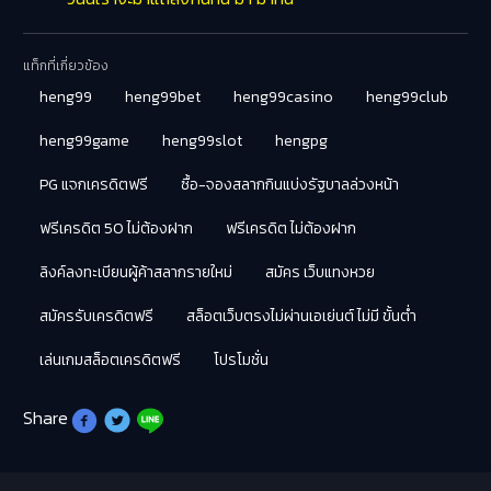
แท็กที่เกี่ยวข้อง
heng99
heng99bet
heng99casino
heng99club
heng99game
heng99slot
hengpg
PG แจกเครดิตฟรี
ซื้อ-จองสลากกินแบ่งรัฐบาลล่วงหน้า
ฟรีเครดิต 50 ไม่ต้องฝาก
ฟรีเครดิต ไม่ต้องฝาก
ลิงค์ลงทะเบียนผู้ค้าสลากรายใหม่
สมัคร เว็บแทงหวย
สมัครรับเครดิตฟรี
สล็อตเว็บตรงไม่ผ่านเอเย่นต์ ไม่มี ขั้นต่ำ
เล่นเกมสล็อตเครดิตฟรี
โปรโมชั่น
Share