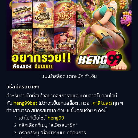
เเนะนำสล็อตเเตกหนัก ทำเงิน
วิธีสมัครสมาชิก
สำหรับท่านใดที่สนใจอยากจะเข้ารวมเล่นเกมคาสิโนออนไลน์
กับ
heng99bet
ไม่ว่าจะเป็นเกมสล็อต , หวย ,
คาสิโนสด
ทุก ๆ
ท่านสามารถ สมัครสมาชิก ด้วย 6 ขั้นตอนง่าย ๆ ดังนี้
เข้าไปที่เว็บไซต์
heng99
คลิกเลือกที่เมนู “สมัครสมาชิก”
กรอก/ระบุ “ชื่อเข้าระบบ” ที่ต้องการ