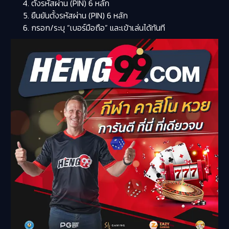
ตั้งรหัสผ่าน (PIN) 6 หลัก
ยืนยันตั้งรหัสผ่าน (PIN) 6 หลัก
กรอก/ระบุ “เบอร์มือถือ” และเข้าเล่นได้ทันที