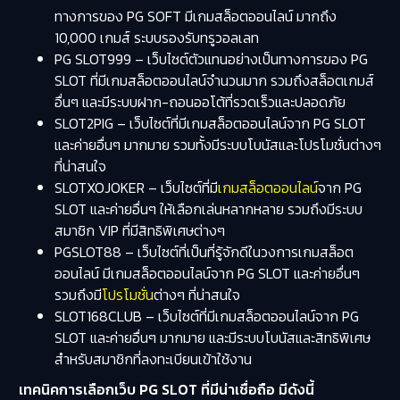
ทางการของ PG SOFT มีเกมสล็อตออนไลน์ มากถึง
10,000 เกมส์ ระบบรองรับทรูวอลเลท
PG SLOT999 – เว็บไซต์ตัวแทนอย่างเป็นทางการของ PG
SLOT ที่มีเกมสล็อตออนไลน์จำนวนมาก รวมถึงสล็อตเกมส์
อื่นๆ และมีระบบฝาก-ถอนออโต้ที่รวดเร็วและปลอดภัย
SLOT2PIG – เว็บไซต์ที่มีเกมสล็อตออนไลน์จาก PG SLOT
และค่ายอื่นๆ มากมาย รวมทั้งมีระบบโบนัสและโปรโมชั่นต่างๆ
ที่น่าสนใจ
SLOTXOJOKER – เว็บไซต์ที่มี
เกมสล็อตออนไลน์
จาก PG
SLOT และค่ายอื่นๆ ให้เลือกเล่นหลากหลาย รวมถึงมีระบบ
สมาชิก VIP ที่มีสิทธิพิเศษต่างๆ
PGSLOT88 – เว็บไซต์ที่เป็นที่รู้จักดีในวงการเกมสล็อต
ออนไลน์ มีเกมสล็อตออนไลน์จาก PG SLOT และค่ายอื่นๆ
รวมถึงมี
โปรโมชั่น
ต่างๆ ที่น่าสนใจ
SLOT168CLUB – เว็บไซต์ที่มีเกมสล็อตออนไลน์จาก PG
SLOT และค่ายอื่นๆ มากมาย และมีระบบโบนัสและสิทธิพิเศษ
สำหรับสมาชิกที่ลงทะเบียนเข้าใช้งาน
เทคนิคการเลือกเว็บ PG SLOT ที่มีน่าเชื่อถือ มีดังนี้