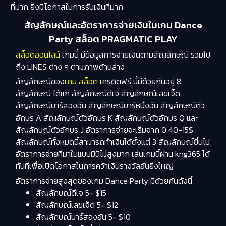
ที่มาก ยิ่งมีโอกาสในการรับเงินที่มาก
สัญลักษณ์และอัตราการจ่ายเงินในเกม Dance
Party สล็อต PRAGMATIC PLAY
สล็อตออนไลน์
เกมนี้ มีข้อมูลการจ่ายเงินตามสัญลักษณ์ รวมไป
ถึง LINES ต่าง ๆ ตามภาพด้านล่าง
สัญลักษณ์ของ
เกม สล็อต
เครดิตฟรี นี้มีด้วยกันอยู่ 8
สัญลักษณ์ ได้แก่ สัญลักษณ์ดีเจ สัญลักษณ์เลขเจ็ด
สัญลักษณ์บาร์สองอัน สัญลักษณ์บาร์หนึ่งอัน สัญลักษณ์ตัว
อักษร A สัญลักษณ์ตัวอักษร K สัญลักษณ์ตัวอักษร Q และ
สัญลักษณ์ตัวอักษร J อัตราการจ่ายจะเริ่มจาก 0.40-15$
สัญลักษณ์ทั้งหมดนี้สามารถทำเงินได้ตั้งแต่ 3 สัญลักษณ์ขึ้นไป
อัตราการจ่ายที่มาในแบบมินิไม่สูงมาก เล่นเกมนี้ผ่าน kng365 ได้
ทันทีเพื่อเปิดโอกาสในการคว้าเงินรางวัลอันยิ่งใหญ่
อัตราการจ่ายสูงสุดของเกม Dance Party มีด้วยกันดังนี้
สัญลักษณ์ดีเจ 5= $15
สัญลักษณ์เลขเจ็ด 5= $12
สัญลักษณ์บาร์สองอัน 5= $10