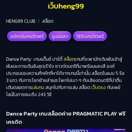
เว็บheng99
HENG99 CLUB
สล็อต
สมัครรับเครดิตฟรี
ดูบอลสด
วิธีรับเครดิตฟรี
Dance Party เกมแด๊นซ์ ปาร์ตี้
สล็อต
เกมที่จะพานักเดิมพันเข้าสู่
ผับและการเต้นอันสุดเร้าใจ ซาวด์ดนตรีที่มาพร้อมแสงสี องค์
ประกอบของความคึกคักที่หาได้จากเกมนี้เท่านั้น สล็อตในแบบ 5 รีล
3 แถว กับการโยกย้ายส่ายสะโพกไปเบา ๆ กับเสียงดนตรีที่น่าตื่น
เต้นตลอดการ
เล่นกม
สนุกไปกับการเล่น สล็อต
เว็บตรง
กับเพย์
ไลน์ในการชนะถึง 243 วิธี
Dance Party เกมสล็อตค่าย PRAGMATIC PLAY ฟรี
เครดิต