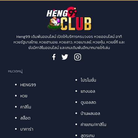
Heng99 เดิมพันออนไลน์ เปิดให้บริการครบวงจร หวยออนไลน์ อาทิ
หวยรัฐบาลไทย, หวยฮานอย, หวยลาว, หวยมาเลย์, หวยหุ้น, หวยยี่กี และ
ยังมีคาสิโนออนไลน์ และเกมเดิมพันอีกมากมายให้เล่น
หมวดหมู่
โปรโมชั่น
HENG99
แทงบอล
หวย
ดูบอลสด
คาสิโน
บ้านผลบอล
สล็อต
ค่ายเกม/คาสิโน
บาคาร่า
สูตรเกม