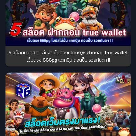
5 สล็อตยอดฮิต! เล่นง่ายไม่ต้องเปิดบัญชี ฝากถอน true wallet
เว็บตรง 888pg แตกปุ๊บ ถอนปั๊บ รวยทันตา !!