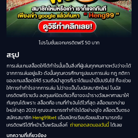
โปรโมชั่นแจกเครดิตฟรี 50 บาท
สรุป
การเล่นเกมสล็อตให้ได้กำไรนั้นเป็นสิ่งที่ผู้เล่นทุกคนคาดหวังว่าจะได้
จากการเล่นอยู่แล้ว ดังนั้นคุณควรศึกษารูปแบบการเล่น กฎ กติกา
ของเกมสล็อตให้ดี รวมถึงนำสูตรที่เราได้แนะนำนี้ไปปรับใช้ ก็จะช่วย
ให้การทำกำไรจากการเล่น ไม่ว่าจะเป็นโบนัสสมาชิกใหม่ โบนัส
เครดิตฟรีรายวัน ลงทุนแค่นิดเดียวก็อาจจะนำรางวัลมหาศาลมาให้
กับคุณได้เพราะ สล็อตคือ เกมที่ทำเงินได้ไวที่สุด สล็อตแตกง่าย
ใหม่ล่าสุด 2023 คุณจะสามารถทำกำไรได้อย่างจุใจ สล็อตเว็บตรง
สมัครสมาชิก
Heng99bet
เมื่อสมัครเรียบร้อยแล้วสามารถรับ
เครดิตฟรีได้ที่หน้าเว็บพร้อมลิ้งค์
ถ่ายทอดสดบอลวันนี้
ได้เลย
บทความที่เกี่ยวข้อง