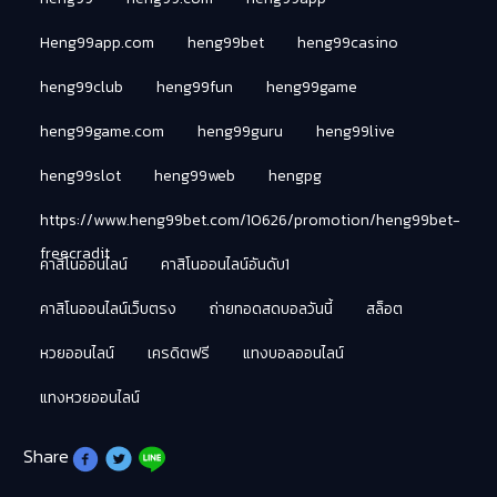
Heng99app.com
heng99bet
heng99casino
heng99club
heng99fun
heng99game
heng99game.com
heng99guru
heng99live
heng99slot
heng99web
hengpg
https://www.heng99bet.com/10626/promotion/heng99bet-
freecradit
คาสิโนออนไลน์
คาสิโนออนไลน์อันดับ1
คาสิโนออนไลน์เว็บตรง
ถ่ายทอดสดบอลวันนี้
สล็อต
หวยออนไลน์
เครดิตฟรี
แทงบอลออนไลน์
แทงหวยออนไลน์
Share