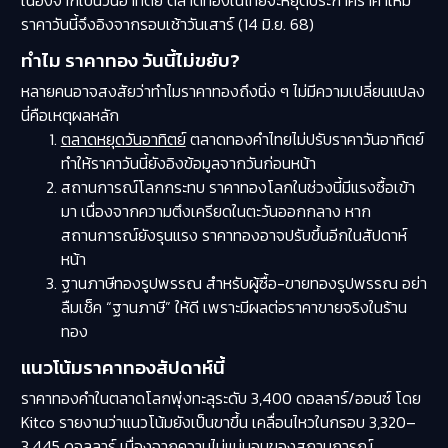
ราคาวันนี้จึงอิงจากรอบเช้าวันเสาร์ (14 มิ.ย. 68)
ทำไม ราคาทอง วันนี้ไม่ขยับ?
หลายคนอาจสงสัยว่าทำไมราคาทองถึงนิ่ง ๆ ไม่มีความเปลี่ยนแปลง
นี่คือเหตุผลหลัก
ตลาดหยุดวันอาทิตย์
ตลาดทองคำไทยไม่ปรับราคาวันอาทิตย์
ทำให้ราคาวันนี้ยังอิงข้อมูลจากวันก่อนหน้า
สถานการณ์โลกกระทบ ราคาทองโลกในช่วงนี้มีแรงซื้อเข้า
มา เนื่องจากความตึงเครียดในตะวันออกกลาง หาก
สถานการณ์ยังรุนแรง ราคาทองอาจปรับขึ้นอีกในสัปดาห์
หน้า
ฐานภาษีทองรูปพรรณ สำหรับผู้ซื้อ-ขายทองรูปพรรณ อย่า
ลืมเช็ค “ฐานภาษี” ให้ดี เพราะมีผลต่อราคาขายจริงในร้าน
ทอง
แนวโน้มราคาทองสัปดาห์นี้
ราคาทองคำในตลาดโลกพุ่งทะลุระดับ 3,400 ดอลลาร์/ออนซ์ โดย
Kitco รายงานว่าแนวโน้มยังเป็นขาขึ้น เคลื่อนไหวในกรอบ 3,320–
3,445 ดอลลาร์ เนื่องจากความไม่แน่นอนของสถานการณ์