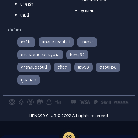
บาคาร่า
สูตรเกม
เกมส์
คำค้นหา
คาสิโน
แทงบอลออนไลน์
บาคาร่า
ถ่ายทอดสดหวยรัฐบาล
heng99
ตารางบอลวันนี้
สล็อต
เฮง99
ตรวจหวย
ดูบอลสด
HENG99 CLUB © 2022 All rights reserved.