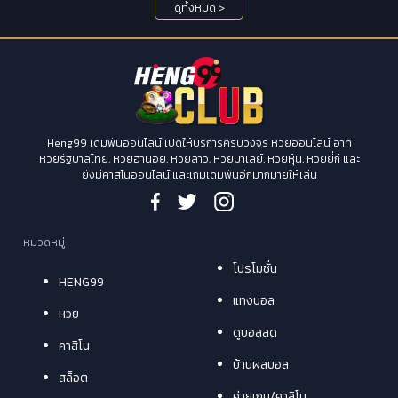
ดูทั้งหมด >
Heng99 เดิมพันออนไลน์ เปิดให้บริการครบวงจร หวยออนไลน์ อาทิ
หวยรัฐบาลไทย, หวยฮานอย, หวยลาว, หวยมาเลย์, หวยหุ้น, หวยยี่กี และ
ยังมีคาสิโนออนไลน์ และเกมเดิมพันอีกมากมายให้เล่น
หมวดหมู่
โปรโมชั่น
HENG99
แทงบอล
หวย
ดูบอลสด
คาสิโน
บ้านผลบอล
สล็อต
ค่ายเกม/คาสิโน