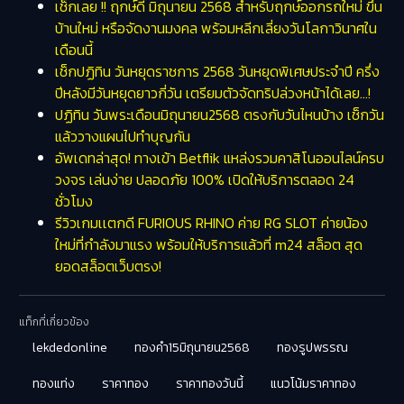
เช็กเลย !! ฤกษ์ดี มิถุนายน 2568 สำหรับฤกษ์ออกรถใหม่ ขึ้น
บ้านใหม่ หรือจัดงานมงคล พร้อมหลีกเลี่ยงวันโลกาวินาศใน
เดือนนี้
เช็กปฏิทิน วันหยุดราชการ 2568 วันหยุดพิเศษประจำปี ครึ่ง
ปีหลังมีวันหยุดยาวกี่วัน เตรียมตัวจัดทริปล่วงหน้าได้เลย…!
ปฏิทิน วันพระเดือนมิถุนายน2568 ตรงกับวันไหนบ้าง เช็กวัน
แล้ววางแผนไปทำบุญกัน
อัพเดทล่าสุด! ทางเข้า Betflik แหล่งรวมคาสิโนออนไลน์ครบ
วงจร เล่นง่าย ปลอดภัย 100% เปิดให้บริการตลอด 24
ชั่วโมง
รีวิวเกมเเตกดี FURIOUS RHINO ค่าย RG SLOT ค่ายน้อง
ใหม่ที่กำลังมาแรง พร้อมให้บริการแล้วที่ m24 สล็อต สุด
ยอดสล็อตเว็บตรง!
แท็กที่เกี่ยวข้อง
lekdedonline
ทองคำ15มิถุนายน2568
ทองรูปพรรณ
ทองแท่ง
ราคาทอง
ราคาทองวันนี้
แนวโน้มราคาทอง