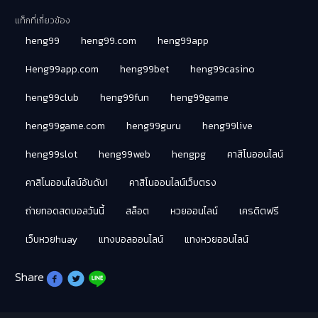
แท็กที่เกี่ยวข้อง
heng99
heng99.com
heng99app
Heng99app.com
heng99bet
heng99casino
heng99club
heng99fun
heng99game
heng99game.com
heng99guru
heng99live
heng99slot
heng99web
hengpg
คาสิโนออนไลน์
คาสิโนออนไลน์อันดับ1
คาสิโนออนไลน์เว็บตรง
ถ่ายทอดสดบอลวันนี้
สล็อต
หวยออนไลน์
เครดิตฟรี
เว็บหวยhuay
แทงบอลออนไลน์
แทงหวยออนไลน์
Share