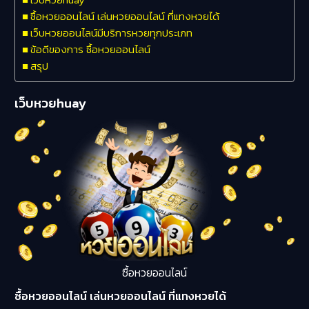
ซื้อหวยออนไลน์ เล่นหวยออนไลน์ ที่แทงหวยได้
เว็บหวยออนไลน์มีบริการหวยทุกประเภท
ข้อดีของการ ซื้อหวยออนไลน์
สรุป
เว็บหวยhuay
ซื้อหวยออนไลน์
ซื้อหวยออนไลน์ เล่นหวยออนไลน์ ที่แทงหวยได้