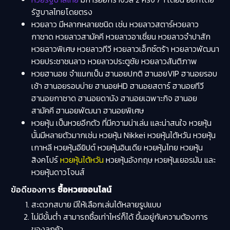
รัฐบาลไทยโดยตรง
หวยลาว
มีหลากหลายชนิด เช่น หวยลาวสตาร์หวยลาว
กาชาด หวยลาวสามัคคี หวยลาวอาเซี่ยน หวยลาวจำปาสัก
หวยลาวพิเศษ หวยลาวทีวี หวยลาวเอ็กซ์ตร้า หวยลาวพัฒนา
หวยประชาชนลาว หวยลาวประตูชัย หวยลาวสันติภาพ
หวยฮานอย
จำแนกเป็น ฮานอยปกติ ฮานอยVIP ฮานอยรอบ
เช้า ฮานอยรอบบ่าย ฮานอยHD ฮานอยสตาร์ ฮานอยทีวี
ฮานอยกาชาด ฮานอยดานัง ฮานอยเฉพาะกิจ ฮานอย
สามัคคี ฮานอยพัฒนา ฮานอยพิเศษ
หวยหุ้น
เป็นหวยอีกตัว ที่มีความน่าเล่น และน่าสนใจ หวยหุ้น
นั้นมีหลายตัวมากเช่น หวยหุ้น Nikkei หวยหุ้นไต้หวัน หวยหุ้น
เกาหลี หวยหุ้นอียิปต์ หวยหุ้นอินเดีย หวยหุ้นไทย หวยหุ้น
สิงคโปร์
หวยหุ้นไต้หวัน
หวยหุ้นอังกฤษ หวยหุ้นเยอรมัน และ
หวยหุ้นดาวโจนส์
ข้อดีของการ
ซื้อหวยออนไลน์
สะดวกสบาย มีให้เลือกเล่นได้หลายรูปแบบ
ไม่มีขั้นต่ำ สามารถซื้อเท่าไหร่ก็ได้ ขึ้นอยู่กับความต้องการ
ของลูกค้า