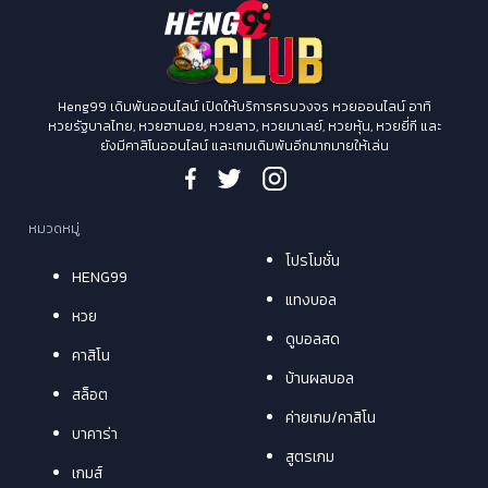
Heng99 เดิมพันออนไลน์ เปิดให้บริการครบวงจร หวยออนไลน์ อาทิ
หวยรัฐบาลไทย, หวยฮานอย, หวยลาว, หวยมาเลย์, หวยหุ้น, หวยยี่กี และ
ยังมีคาสิโนออนไลน์ และเกมเดิมพันอีกมากมายให้เล่น
หมวดหมู่
โปรโมชั่น
HENG99
แทงบอล
หวย
ดูบอลสด
คาสิโน
บ้านผลบอล
สล็อต
ค่ายเกม/คาสิโน
บาคาร่า
สูตรเกม
เกมส์