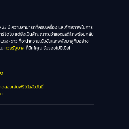
ียง 23 ปี ความสามารถที่ครบเครื่อง และศักยภาพในการ
องคาร์โดโซ แต่ยังเป็นสัญญาณว่าแอตเลติโกพร้อมกลับ
อแดง-ขาว ที่จะนำความเข้มข้นและพลังมาสู่ทีมอย่าง
ิโน
หวยรัฐบาล
ก็มีให้คุณ รับรองไม่มีเบื่อ!
ยว
ลองเล่นฟรีได้แล้ววันนี้
ยว