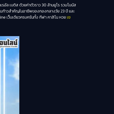
เรอัล เบติส ด้วยค่าตัวราว 30 ล้านยูโร รวมโบนัส
เป็นก้าวสำคัญในอาชีพของกองกลางวัย 23 ปี และ
line เว็บเดียวครบครันทั้ง กีฬา คาสิโน หวย
เช