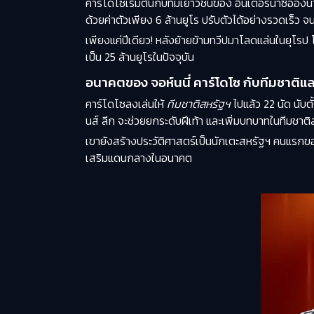
คาร์โดโซเริ่มต้นกับทีมเยาวชนของ อินเตอร์นาซิอองน
ด้วยค่าตัวเพียง 6 ล้านยูโร ปรับตัวได้อย่างรวดเร็ว
เพียงแค่ปีเดียว! หลังย้ายข้ามทวีปมาโลดแล่นในยุโร
เป็น 25 ล้านยูโรในปัจจุบัน
อนาคตของ จอห์นนี่ คาร์โดโซ กับทีมชาติ
คาร์โดโซลงเล่นให้
ทีมชาติสหรัฐฯ
ไปแล้ว 22 นัด นับต
นส์ ลีก จะช่วยยกระดับฝีเท้า และเพิ่มบทบาทในทีมชาติส
เขายังสร้างประวัติศาสตร์เป็นนักเตะสหรัฐฯ คนแรก
เสริมแดนกลางในอนาคต