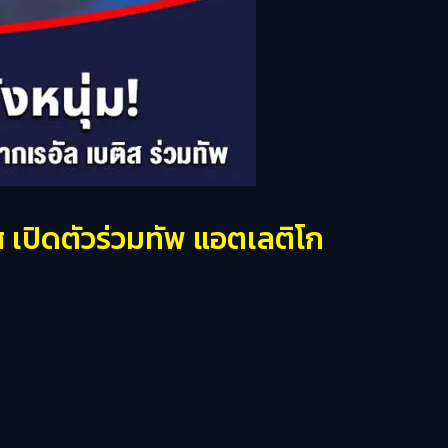
ส เปิดตัวร่วมทัพ แอตเลติโก