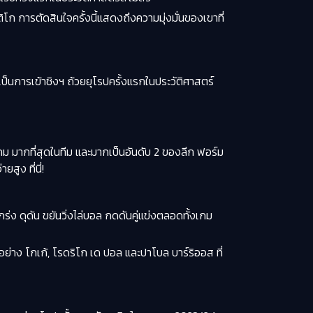
โก การตัดสินใจครั้งนี้แสดงถึงความมุ่งมั่นของเขาที่
ป็นการเข้าชิงฯ ถ้วยยุโรปครั้งแรกในประวัติศาสตร์
เกม มากที่สุดในทีม และมากเป็นอันดับ 2 ของลีก ฟอร์ม
ยสูง ที่นี่!
่ง ดุดัน ขยันวิ่งไล่บอล กดดันคู่แข่งตลอดทั้งเกม
่าง โกเก้, โรดริโก เด ปอล และปาโบล บาร์ริออส ที่