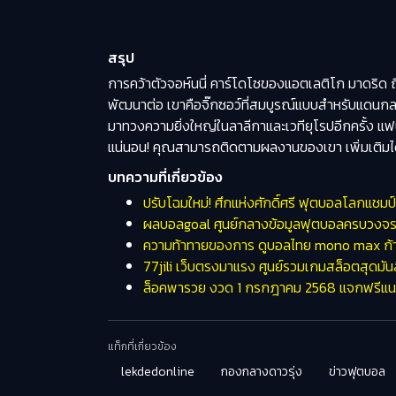
สรุป
การคว้าตัวจอห์นนี่ คาร์โดโซของแอตเลติโก มาดริด ถ
พัฒนาต่อ เขาคือจิ๊กซอว์ที่สมบูรณ์แบบสำหรับแดนกล
มาทวงความยิ่งใหญ่ในลาลีกาและเวทียุโรปอีกครั้ง แฟน
แน่นอน! คุณสามารถติดตามผลงานของเขา เพิ่มเติมได้
บทความที่เกี่ยวข้อง
ปรับโฉมใหม่! ศึกแห่งศักดิ์ศรี ฟุตบอลโลกแชมป์โ
ผลบอลgoal ศูนย์กลางข้อมูลฟุตบอลครบวงจร ไล
ความท้าทายของการ ดูบอลไทย mono max ก้าวข้
77jili เว็บตรงมาแรง ศูนย์รวมเกมสล็อตสุดมั
ล็อคพารวย งวด 1 กรกฎาคม 2568 แจกฟรีแนวทา
แท็กที่เกี่ยวข้อง
lekdedonline
กองกลางดาวรุ่ง
ข่าวฟุตบอล