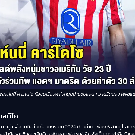
จอห์นนี่ คาร์โดโซ ห้องเครื่องพลังหนุ่มย้ายซบแอตฯ มาดริดของ lekde
ตเลติโก
 มาสู่
เรอัล เบติส
ในเดือนมกราคม 2024 ด้วยค่าตัวเพียง 6 ล้านยูโร และป
ข้าถึงรอบชิงชนะเลิศศึก ยูฟ่า คอนเฟอเรนซ์ ลีก ซึ่งเป็นการเข้าชิงถ้วย