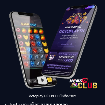
octoplay เล่นเกมบนมือถือง่ายๆ
octoplay เกมสล็อต
ค่ายเกมสุดเจ๋ง