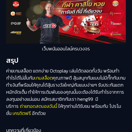
เว็บพนันออนไลน์ครบวงจร
สรุป
ค่ายเกมสล็อต แตกง่าย Octoplay เล่นได้ตลอดทั้งวัน พร้อมทำ
กำไรได้ไม่อั้นกับ
เกมสล็อต
คุณภาพดี ลุ้นสนุกกันแบบไม่มีกั๊กกับเกม
ทำเงินที่พร้อมให้คุณได้ลุ้นรางวัลใหญ่กับแบบง่ายๆ รับประกันแตก
หนักจัดเต็ม ทำให้การเดิมพันของคุณนั้นจะต้องได้รับกำไรจากการ
ลงทุนอย่างแน่นอน สมัครสมาชิกกับเรา heng99 มี
บริการ
ถ่ายทอดสดบอลวันนี้
ให้ทุกท่านได้รับชม พร้อมกับ โปรโม
ชั่น
เครดิตฟรี
อีกด้วย
บทความที่เกี่ยวข้อง