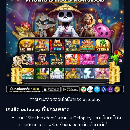
ค่ายเกมสล็อตออนไลน์มาแรง octoplay
เกมฮิต octoplay ที่ไม่ควรพลาด
เกม “Star Kingdom”
จากค่าย Octoplay เกมสล็อตที่ได้รับ
ความนิยมมาก มาพร้อมกับธีมอวกาศที่น่าตื่นตาตื่นใจ