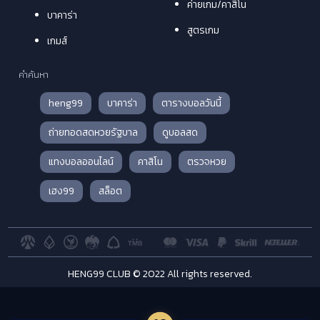
ค่ายเกม/คาสิโน
บาคาร่า
สูตรเกม
เกมส์
คำค้นหา
heng99
บาคาร่า
ตารางบอลวันนี้
ถ่ายทอดสดหวยรัฐบาล
ดูบอลสด
แทงบอลออนไลน์
คาสิโน
ตรวจหวย
เฮง99
สล็อต
HENG99 CLUB © 2022 All rights reserved.