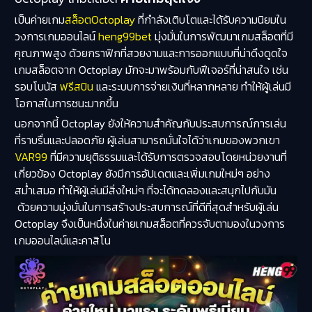
เป็นค่ายเกม
สล็อตOctoplay
ที่กำลังเติบโตและได้รับความนิยมใน
วงการเกมออนไลน์
heng99bet
มุ่งมั่นในการพัฒนาเกมสล็อตที่มี
คุณภาพสูง ด้วยกราฟิกที่สวยงามและการออกแบบที่น่าดึงดูดใจ
เกมสล็อตจาก Octoplay มักจะมาพร้อมกับฟีเจอร์ที่น่าสนใจ เช่น
รอบโบนัส
ฟรีสปิน
และระบบการจ่ายเงินที่หลากหลาย ทำให้ผู้เล่นมี
โอกาสในการชนะมากขึ้น
นอกจากนี้ Octoplay ยังให้ความสำคัญกับประสบการณ์การเล่น
ที่ราบรื่นและปลอดภัย ผู้เล่นสามารถมั่นใจได้ว่าเกมของพวกเขา
VAR99
ที่มีความยุติธรรมและได้รับการตรวจสอบโดยหน่วยงานที่
เกี่ยวข้อง Octoplay ยังมีการอัปเดตและเพิ่มเกมใหม่ๆ อย่าง
สม่ำเสมอ ทำให้ผู้เล่นมีสิ่งใหม่ๆ ที่จะได้ทดลองและสนุกไปกับมัน
ด้วยความมุ่งมั่นในการสร้างประสบการณ์ที่ดีที่สุดสำหรับผู้เล่น
Octoplay จึงเป็นหนึ่งในค่ายเกมสล็อตที่ควรจับตามองในวงการ
เกมออนไลน์และคาสิโน