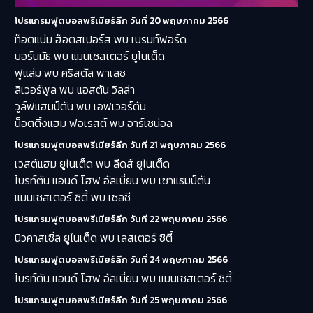
โปรแกรมฟุตบอลพรีเมียร์ลีก วันที่ 20 พฤษภาคม 2566
ท็อตแน่ม ฮ็อตสเปอร์ส พบ เบรนท์ฟอร์ด
บอร์นมัธ พบ แมนเชสเตอร์ ยูไนเต็ด
ฟูแล่ม พบ คริสตัล พาเลซ
ลิเวอร์พูล พบ แอสตัน วิลล่า
วูล์ฟแฮมป์ตัน พบ เอฟเวอร์ตัน
น็อตติ้งแฮม ฟอเรสต์ พบ อาร์เซน่อล
โปรแกรมฟุตบอลพรีเมียร์ลีก วันที่ 21 พฤษภาคม 2566
เวสต์แฮม ยูไนเต็ด พบ ลีดส์ ยูไนเต็ด
ไบรท์ตัน แอนด์ โฮฟ อัลเบี่ยน พบ เซาแธมป์ตัน
แมนเชสเตอร์ ซิตี้ พบ เชลซี
โปรแกรมฟุตบอลพรีเมียร์ลีก วันที่ 22 พฤษภาคม 2566
นิวคาสเซิ่ล ยูไนเต็ด พบ เลสเตอร์ ซิตี้
โปรแกรมฟุตบอลพรีเมียร์ลีก วันที่ 24 พฤษภาคม 2566
ไบรท์ตัน แอนด์ โฮฟ อัลเบี่ยน พบ แมนเชสเตอร์ ซิตี้
โปรแกรมฟุตบอลพรีเมียร์ลีก วันที่ 25 พฤษภาคม 2566