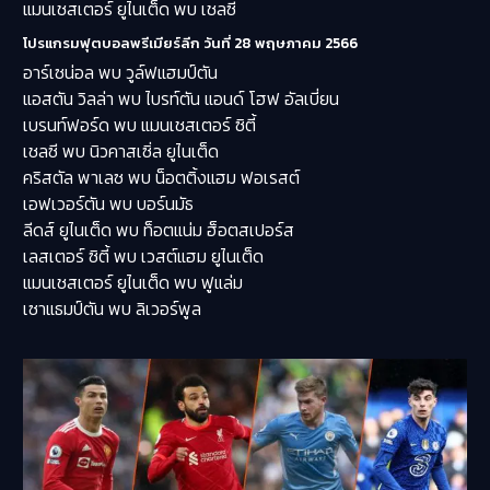
แมนเชสเตอร์ ยูไนเต็ด พบ เชลซี
โปรแกรมฟุตบอลพรีเมียร์ลีก วันที่ 28 พฤษภาคม 2566
อาร์เซน่อล พบ วูล์ฟแฮมป์ตัน
แอสตัน วิลล่า พบ ไบรท์ตัน แอนด์ โฮฟ อัลเบี่ยน
เบรนท์ฟอร์ด พบ แมนเชสเตอร์ ซิตี้
เชลซี พบ นิวคาสเซิ่ล ยูไนเต็ด
คริสตัล พาเลซ พบ น็อตติ้งแฮม ฟอเรสต์
เอฟเวอร์ตัน พบ บอร์นมัธ
ลีดส์ ยูไนเต็ด พบ ท็อตแน่ม ฮ็อตสเปอร์ส
เลสเตอร์ ซิตี้ พบ เวสต์แฮม ยูไนเต็ด
แมนเชสเตอร์ ยูไนเต็ด พบ ฟูแล่ม
เซาแธมป์ตัน พบ ลิเวอร์พูล