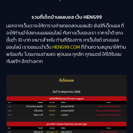
รวมที่เด็ดบ้านผลบอล เว็บ HENG99
นอกจากเว็บเราจะให้ตารางถ่ายทอดสดบอลแล้ว ยังมีที่เด็ดบอล ที่
จะให้ท่านนำไปแทงบอลออนไลน์ กับทางเว็บของเรา ราคาน้ำดี แทง
ขั้นต่ำ 10 บาท เหมาะสำหรับ ท่านที่ต้องการ หาเว็บไซต์ แทงบอล
ออนไลน์ เราขอแนะนำเว็บ
HENG99.COM
ที่จำนความสนุกมาให้ท่าน
พร้อมกับ โปรแกรมถ่ายสด ฟุตบอล ทุกลีก ทุกแมตช์ ให้ได้รับชม
กันฟรีๆ อีกต่างหาก