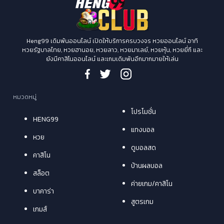
Heng99 เดิมพันออนไลน์ เปิดให้บริการครบวงจร หวยออนไลน์ อาทิ
หวยรัฐบาลไทย, หวยฮานอย, หวยลาว, หวยมาเลย์, หวยหุ้น, หวยยี่กี และ
ยังมีคาสิโนออนไลน์ และเกมเดิมพันอีกมากมายให้เล่น
หมวดหมู่
โปรโมชั่น
HENG99
แทงบอล
หวย
ดูบอลสด
คาสิโน
บ้านผลบอล
สล็อต
ค่ายเกม/คาสิโน
บาคาร่า
สูตรเกม
เกมส์