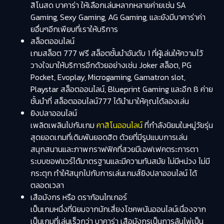
สิโนสด บาคาร่า ให้เลือกเล่นหลากหลายค่ายเช่น SA
Gaming, Sexy Gaming, AG Gaming, และยังมีบาคาร่าค่า
ยอื่นๆอีกเพียบที่เราให้บริการ
สล็อตออนไลน์
เกมสล็อต 777 ฟรี สล็อตชั้นนำอันดับ 1 ที่ผู้เล่นให้ความไว้
วางใจมาให้บริการอีกด้วยอย่างเช่น Joker สล็อต, PG
Pocket, Evoplay, Microgaming, Gamatron slot,
Playstar สล็อตออนไลน์, Blueprint Gaming และอีก 8 ค่าย
ชั้นนำที่ สล็อตออนไลน์777 ได้นำมาให้คุณได้ลองเล่น
ยิงปลาออนไลน์
เพลิดเพลินไปกับเกม
คาสิโนออนไลน์
ที่กำลังนิยมในหมู่วัยรุ่น
สุดยอดเกมที่เดิมพันยอดฮิต ด้วยที่มีรูปแบบการเล่น
สนุกสนานและภาพกราฟฟิคที่สวยมีเอฟเฟคตระการตา
ระบบซอฟแวร์ได้มาตรฐานและมีความทันสมัย ไม่มีหน่วง ไม่มี
กระตุก ทำให้สนุกไปกับการเล่นเกมส์ยิงปลาออนไลน์ ได้
ตลอดเวลา
เสือมังกร หรือ ดราก้อนไทเกอร์
เป็นเกมหนึ่งที่นิยมจากนักเสี่ยงโชคพนันออนไลน์เนื่องจาก
เป็นเกมที่เล่นเร็วกว่า บาคาร่า เสือมังกรเป็นการลุ้นไพ่เป็น