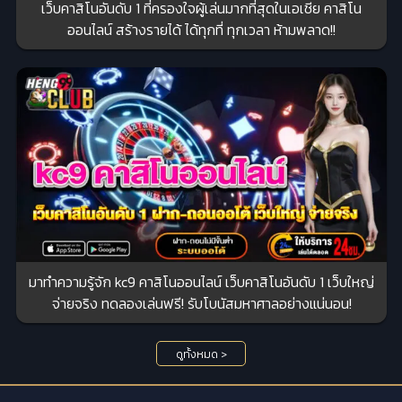
เว็บคาสิโนอันดับ 1 ที่ครองใจผู้เล่นมากที่สุดในเอเชีย คาสิโน
ออนไลน์ สร้างรายได้ ได้ทุกที่ ทุกเวลา ห้ามพลาด!!
มาทำความรู้จัก kc9 คาสิโนออนไลน์ เว็บคาสิโนอันดับ 1 เว็บใหญ่
จ่ายจริง ทดลองเล่นฟรี! รับโบนัสมหาศาลอย่างแน่นอน!
ดูทั้งหมด >