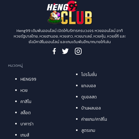
Heng99 เดิมพันออนไลน์ เปิดให้บริการครบวงจร หวยออนไลน์ อาทิ
หวยรัฐบาลไทย, หวยฮานอย, หวยลาว, หวยมาเลย์, หวยหุ้น, หวยยี่กี และ
ยังมีคาสิโนออนไลน์ และเกมเดิมพันอีกมากมายให้เล่น
หมวดหมู่
โปรโมชั่น
HENG99
แทงบอล
หวย
ดูบอลสด
คาสิโน
บ้านผลบอล
สล็อต
ค่ายเกม/คาสิโน
บาคาร่า
สูตรเกม
เกมส์