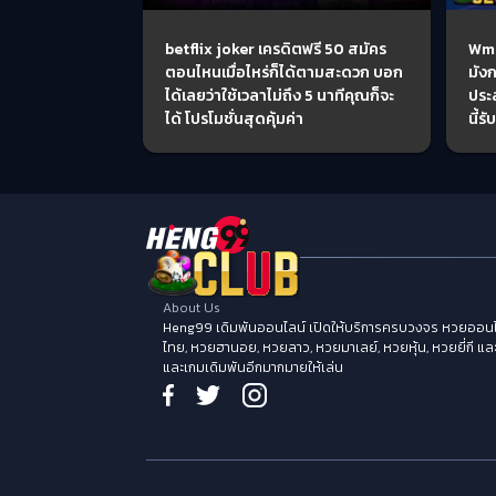
betflix joker เครดิตฟรี 50 สมัคร
Wm5
ตอนไหนเมื่อไหร่ก็ได้ตามสะดวก บอก
มังก
ได้เลยว่าใช้เวลาไม่ถึง 5 นาทีคุณก็จะ
ประ
ได้ โปรโมชั่นสุดคุ้มค่า
นี้
About Us
Heng99 เดิมพันออนไลน์ เปิดให้บริการครบวงจร หวยออนไ
ไทย, หวยฮานอย, หวยลาว, หวยมาเลย์, หวยหุ้น, หวยยี่กี แล
และเกมเดิมพันอีกมากมายให้เล่น