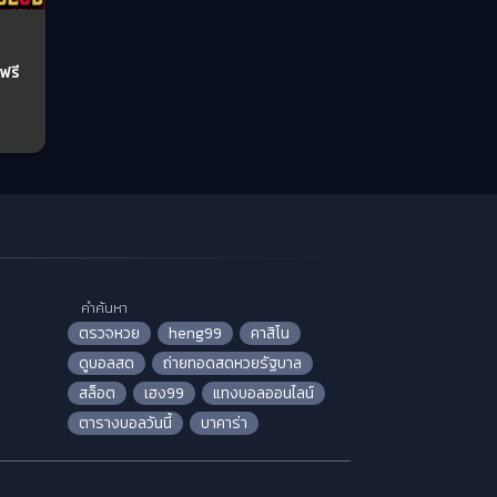
ฟรี
คำค้นหา
ตรวจหวย
heng99
คาสิโน
ดูบอลสด
ถ่ายทอดสดหวยรัฐบาล
สล็อต
เฮง99
แทงบอลออนไลน์
ตารางบอลวันนี้
บาคาร่า