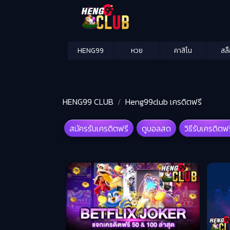
HENG99
หวย
คาสิโน
สล
HENG99 CLUB
Heng99club เครดิตฟรี
สมัครรับเครดิตฟรี
ดูบอลสด
วิธีรับเครดิตฟ