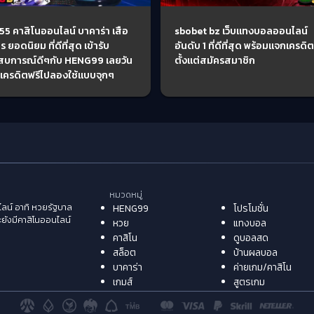
5 คาสิโนออนไลน์ บาคาร่า เสือ
sbobet bz เว็บแทงบอลออนไลน์
ร ยอดนิยม ที่ดีที่สุด เข้ารับ
อันดับ 1 ที่ดีที่สุด พร้อมแจกเครดิต
สบการณ์ดีๆกับ HENG99 เลยวัน
ตั้งแต่สมัครสมาชิก
รับเครดิตฟรีไปลองใช้แบบจุกๆ
หมวดหมู่
ลน์ อาทิ หวยรัฐบาล
HENG99
โปรโมชั่น
ะยังมีคาสิโนออนไลน์
หวย
แทงบอล
คาสิโน
ดูบอลสด
สล็อต
บ้านผลบอล
บาคาร่า
ค่ายเกม/คาสิโน
เกมส์
สูตรเกม