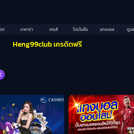
็อต
บาคาร่า
เกมส์
โปรโมชั่น
แทงบอล
ดูบ
Heng99club เครดิตฟรี
รี