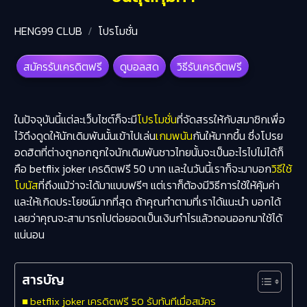
HENG99 CLUB
โปรโมชั่น
สมัครรับเครดิตฟรี
ดูบอลสด
วิธีรับเครดิตฟรี
ในปัจจุบันนี้แต่ละเว็บไซต์ก็จะมี
โปรโมชั่น
ที่จัดสรรให้กับสมาชิกเพื่อ
ไว้ดึงดูดให้นักเดิมพันนั้นเข้าไปเล่น
เกมพนัน
กันให้มากขึ้น ซึ่งโปรย
อดฮิตที่ต่างถูกอกถูกใจนักเดิมพันชาวไทยนั้นจะเป็นอะไรไปไม่ได้ก็
คือ betflix joker เครดิตฟรี 50 บาท และในวันนี้เราก็จะมาบอก
วิธีใช้
โบนัส
ที่ถึงแม้ว่าจะได้มาแบบฟรีๆ แต่เราก็ต้องมีวิธีการใช้ให้คุ้มค่า
และให้เกิดประโยชน์มากที่สุด ถ้าคุณทำตามที่เราได้แนะนำ บอกได้
เลยว่าคุณจะสามารถไปต่อยอดเป็นเงินกำไรแล้วถอนออกมาใช้ได้
แน่นอน
สารบัญ
betflix joker เครดิตฟรี 50 รับทันทีเมื่อสมัคร