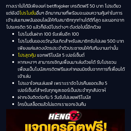
ทางเราไม่ได้มีเพียงแค่ betflixjoker เครดิตฟรี 50 บาท โปรเดียว
แต่ยังมี
โปรโมชั่น
อื่นๆ อีกมากมายที่พร้อมจะมอบความคุ้มค่าในการ
เข้าเล่นเกมพนันออนไลน์ให้กับสมาชิกทุกท่านได้ดีที่สุด และนอกจาก
โปรเครดิต 50 แล้วก็ยังมีโปรต่างๆ ดังต่อไปนี้อีกด้วย
โปรโมชั่นฝาก 100 รับเพิ่มอีก 100
โปรโมชั่นของขวัญวันเกิดสำหรับสมาชิกรับไปเลย 500 บาท
เพียงแค่แสดงบัตรประจำตัวประชาชนให้กับทีมงานเท่านั้น
โปรสุดคุ้ม
แจกฟรีโบนัส 5 เปอร์เซ็นต์
หากเหงาๆ สามารถเชิญเพื่อนมาเล่นด้วยได้ รับโปรชวน
เพื่อนเป็นโบนัสเครดิตฟรีและค่าคอมมิชชั่นจากการที่เพื่อนได้
เข้าเล่น
โปรเอาใจคนเล่นแพ้ เพราะเราจัดโปรคืนยอดเสีย 5
เปอร์เซ็นต์สำหรับทุกยูสเซอร์เป็นประจำทุกสัปดาห์
ฝากเงินติดต่อกัน 5 วันรับไปเลยฟรีโบนัส
ใครปั่นสล็อตแล้วไม่แตกเราแจกเงินคืน