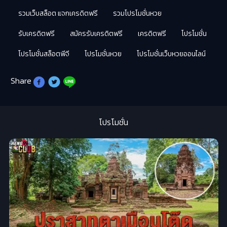
รวมเว็บสล็อต แจกเครดิตฟรี
รวมโปรโมชั่นหวย
รับเครดิตฟรี
สมัครรับเครดิตฟรี
เครดิตฟรี
โปรโมชั่น
โปรโมชั่นสล็อตพีจี
โปรโมชั่นหวย
โปรโมชั่นเว็บหวยออนไลน์
Share
โปรโมชั่น