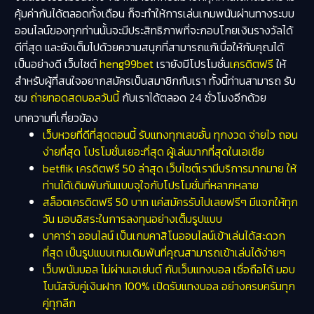
คุ้มค่ากันได้ตลอดทั้งเดือน ก็จะทำให้การเล่นเกมพนันผ่านทางระบบ
ออนไลน์ของทุกท่านนั้นจะมีประสิทธิภาพที่จะกอบโกยเงินรางวัลได้
ดีที่สุด และยังเต็มไปด้วยความสนุกที่สามารถแก้เบื่อให้กับคุณได้
เป็นอย่างดี เว็บไซต์
heng99bet
เรายังมีโปรโมชั่น
เครดิตฟรี
ให้
สำหรับผู้ที่สนใจอยากสมัครเป็นสมาชิกกับเรา ทั้งนี้ท่านสามารถ รับ
ชม
ถ่ายทอดสดบอลวันนี้
กับเราได้ตลอด 24 ชั่วโมงอีกด้วย
บทความที่เกี่ยวข้อง
เว็บหวยที่ดีที่สุดตอนนี้ รับแทงทุกเลขอั้น ทุกงวด จ่ายไว ถอน
ง่ายที่สุด โปรโมชั่นเยอะที่สุด ผู้เล่นมากที่สุดในเอเชีย
betflik เครดิตฟรี 50 ล่าสุด เว็บไซต์เรามีบริการมากมาย ให้
ท่านได้เดิมพันกันแบบจุใจกับโปรโมชั่นที่หลากหลาย
สล็อตเครดิตฟรี 50 บาท แค่สมัครรับไปเลยฟรีๆ มีแจกให้ทุก
วัน มอบอิสระในการลงทุนอย่างเต็มรูปแบบ
บาคาร่า ออนไลน์ เป็นเกมคาสิโนออนไลน์เข้าเล่นได้สะดวก
ที่สุด เป็นรูปแบบเกมเดิมพันที่คุณสามารถเข้าเล่นได้ง่ายๆ
เว็บพนันบอล ไม่ผ่านเอเย่นต์ กับเว็บแทงบอล เชื่อถือได้ มอบ
โบนัสจับคู่เงินฝาก 100% เปิดรับแทงบอล อย่างครบครันทุก
คู่ทุกลีก