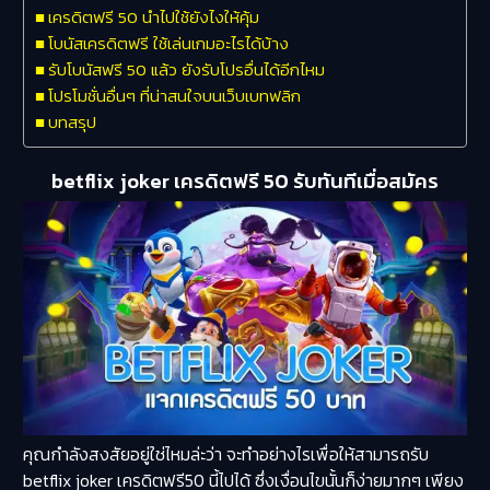
เครดิตฟรี 50 นำไปใช้ยังไงให้คุ้ม
โบนัสเครดิตฟรี ใช้เล่นเกมอะไรได้บ้าง
รับโบนัสฟรี 50 แล้ว ยังรับโปรอื่นได้อีกไหม
โปรโมชั่นอื่นๆ ที่น่าสนใจบนเว็บเบทฟลิก
บทสรุป
betflix joker เครดิตฟรี 50 รับทันทีเมื่อสมัคร
คุณกำลังสงสัยอยู่ใช่ไหมล่ะว่า จะทำอย่างไรเพื่อให้สามารถรับ
betflix joker เครดิตฟรี50 นี้ไปได้ ซึ่งเงื่อนไขนั้นก็ง่ายมากๆ เพียง