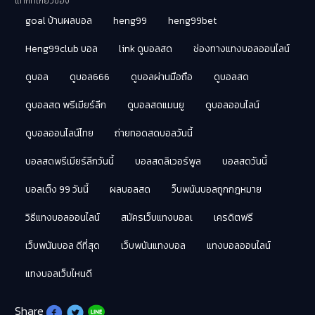
แท็กที่เกี่ยวข้อง
goal บ้านผลบอล
heng99
heng99bet
Heng99club บอล
link ดูบอลสด
ช่องทางแทงบอลออนไลน์
ดูบอล
ดูบอล666
ดูบอลผ่านมือถือ
ดูบอลสด
ดูบอลสด พรีเมียร์ลีก
ดูบอลสดแมนยู
ดูบอลออนไลน์
ดูบอลออนไลน์ไทย
ถ่ายทอดสดบอลวันนี้
บอลสดพรีเมียร์ลีกวันนี้
บอลสดลิเวอร์พูล
บอลสดวันนี้
บอลเต็ง 99 วันนี้
ผลบอลสด
ว็บพนันบอลถูกกฎหมาย
วิธีแทงบอลออนไลน์
สมัครเว็บแทงบอลเ
เครดิตฟรี
เว็บพนันบอล ดีที่สุด
เว็บพนันแทงบอล
แทงบอลออนไลน์
แทงบอลเว็บไหนดี
Share