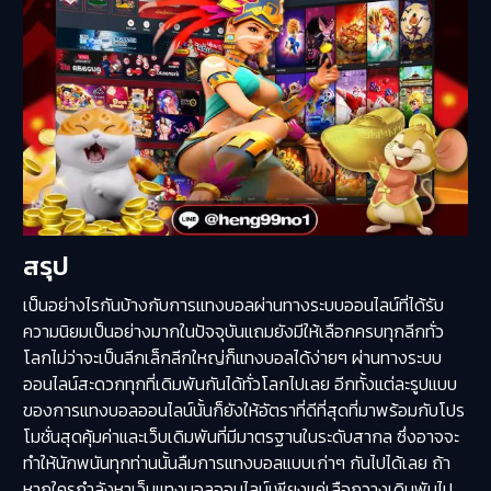
สรุป
เป็นอย่างไรกันบ้างกับการแทงบอลผ่านทางระบบออนไลน์ที่ได้รับ
ความนิยมเป็นอย่างมากในปัจจุบันแถมยังมีให้เลือกครบทุกลีกทั่ว
โลกไม่ว่าจะเป็นลีกเล็กลีกใหญ่ก็แทงบอลได้ง่ายๆ ผ่านทางระบบ
ออนไลน์สะดวกทุกที่เดิมพันกันได้ทั่วโลกไปเลย อีกทั้งแต่ละรูปแบบ
ของการแทงบอลออนไลน์นั้นก็ยังให้อัตราที่ดีที่สุดที่มาพร้อมกับโปร
โมชั่นสุดคุ้มค่าและเว็บเดิมพันที่มีมาตรฐานในระดับสากล ซึ่งอาจจะ
ทำให้นักพนันทุกท่านนั้นลืมการแทงบอลแบบเก่าๆ กันไปได้เลย ถ้า
หากใครกำลังหาเว็บแทงบอลออนไลน์เพียงแค่เลือกวางเดิมพันไป