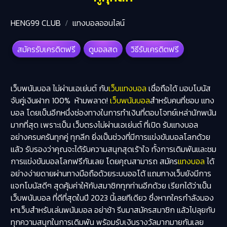
HENG99 CLUB
แทงบอลออนไลน์
สมัครรับเครดิตฟรี
ดูบอลสด
วิธีรับเครดิตฟรี
เว็บพนันบอล ไม่ผ่านเอเย่นต์
กับ
เว็บแทงบอล
เชื่อถือได้ มอบโบนัส
จับคู่เงินฝาก 100% ห้ามพลาด!
เว็บพนันบอล
สำหรับคนที่ชอบ แทง
บอล โดยเป็นอีกหนึ่งช่องทางในการทำเงินที่ตอบโจทย์เหล่านักพนัน
มากที่สุด เพราะเป็น เว็บตรงไม่ผ่านเอเย่นต์ ที่เปิด รับแทงบอล
อย่างครบครันทุกคู่ ทุกลีก ยิ่งเป็นช่วงที่มีการแข่งขันบอลโลกด้วย
แล้ว รับรองว่าคุณจะได้รับความสนุกสุดเร้าใจ ทั้งการเดิมพันและชม
การแข่งขันบอลโลกฟรีกันเลย โดยคุณสามารถ สมัคร
แทงบอล
ได้
อย่างง่ายดายผ่านทางมือถือด้วยระบบออโต้ แถมทางเว็บยังมีการ
แจกโบนัสดีๆ สุดคุ้มค่าให้กับสมาชิกทุกท่านอีกด้วย เรียกได้ว่าเป็น
เว็บพนันบอล ที่ดีที่สุดในปี 2023 นี้เลยทีเดียว ซึ่งหากใครกำลังมอง
หาเว็บสำหรับเล่นพนันบอล อย่าช้า รีบมาสมัครสมาชิก แล้วไปลุยกับ
ทุกความสนุกในการเดิมพัน พร้อมรับเงินรางวัลมากมายกันเลย