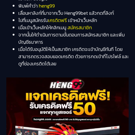
พิมพ์คำว่า
heng99
เลื่อนหาลิงก์ที่มาจากเว็บ Heng99bet แล้วกดที่ลิงก์
ไปที่เมนูสมัครรับ
เครดิตฟรี
เข้าหน้าเว็บหลัก
เมื่อเข้าเว็บหลักให้คลิกเมนู
สมัครสมาชิก
จากนั้นให้ดำเนินการตามขั้นตอนการสมัครสมาชิก และเพิ่ม
บัญชีธนาคาร
เมื่อได้รับอนุมัติให้เป็นสมาชิก เครดิตจะเข้าบัญชีทันที โดย
สามารถตรวจสอบยอดเครดิต ด้วยการกดเข้าที่โปรไฟล์ และ
ดูที่ช่องเครดิตได้เลย