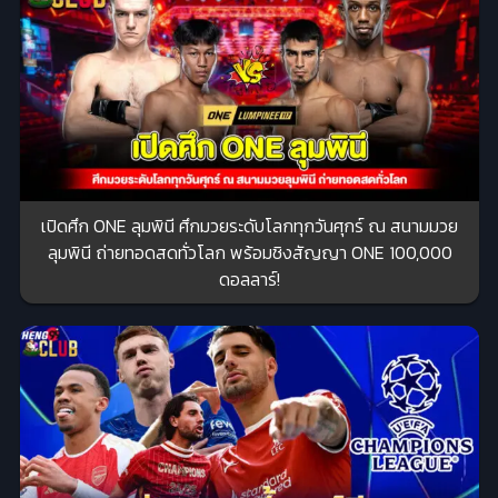
เปิดศึก ONE ลุมพินี ศึกมวยระดับโลกทุกวันศุกร์ ณ สนามมวย
ลุมพินี ถ่ายทอดสดทั่วโลก พร้อมชิงสัญญา ONE 100,000
ดอลลาร์!