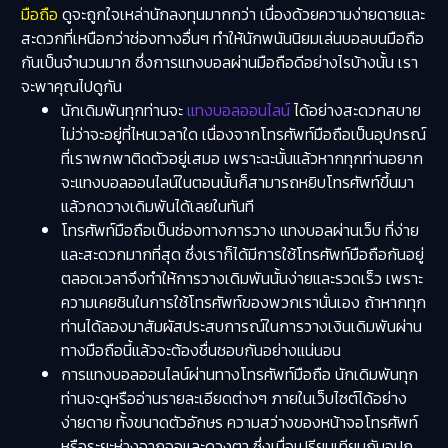
มือถือ
ดูจะถูกใจเหล่านักลงทุนมากกว่า เนื่องด้วยความง่ายดายและ
สะดวกที่เหนือกว่าช่องทางอื่นๆ ทำให้นักพนันนิยมเล่นบอลบนมือถือ
กันเป็นจำนวนมาก ซึ่งการแทงบอลผ่านมือถือดีอย่างไรบ้างนั้น เรา
จะพาคุณไปดูกัน
นักเดิมพันทุกท่านจะ
แทงบอลออนไลน์
ได้อย่างสะดวกสบาย
ไม่ว่าจะอยู่ที่ไหนเวลาใด เนื่องจากโทรศัพท์มือถือเป็นอุปกรณ์
ที่เราพกพาติดตัวอยู่เสมอ เพราะฉะนั้นแล้วหากทุกท่านอยาก
จะแทงบอลออนไลน์ในตอนนั้นก็สามารถหยิบโทรศัพท์ขึ้นมา
แล้วกดวางเดิมพันได้เลยในทันที
โทรศัพท์มือถือเป็นช่องทางการวาง
แทงบอลผ่านเว็บ
ที่ง่าย
และสะดวกมากที่สุด ซึ่งเราก็ได้มีการใช้โทรศัพท์มือถือกันอยู่
ตลอดเวลาจึงทำให้การวางเดิมพันนั้นง่ายและรวดเร็ว เพราะ
ความเคยชินในการใช้โทรศัพท์ของพวกเรานั่นเอง ถ้าหากทุก
ท่านได้ลองมาสัมผัสประสบการณ์ในการวางเงินเดิมพันผ่าน
ทางมือถือนี้แล้วจะต้องชื่นชอบกันอย่างแน่นอน
การแทงบอลออนไลน์ผ่านทางโทรศัพท์มือถือ นักเดิมพันทุก
ท่านจะดูหรืออ่านรายละเอียดต่างๆ ภายในเว็บไซต์ได้อย่าง
ง่ายดาย ทั้งขนาดตัวอักษร ความสว่างของหน้าจอโทรศัพท์
หรือระยะห่างจากจอและดวงตา ซึ่งเมื่อเปรียบเทียบกับอุปก