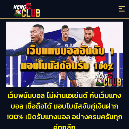
เว็บพนันบอล ไม่ผ่านเอเย่นต์ กับเว็บแทง
บอล เชื่อถือได้ มอบโบนัสจับคู่เงินฝาก
100% เปิดรับแทงบอล อย่างครบครันทุก
คู่ทุกลีก