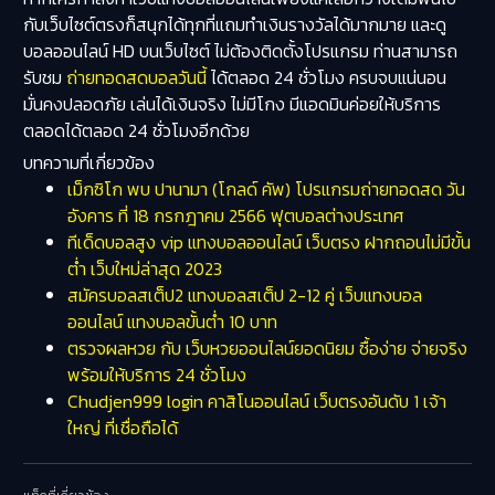
กับเว็บไซต์ตรงก็สนุกได้ทุกที่แถมทำเงินรางวัลได้มากมาย และดู
บอลออนไลน์ HD บนเว็บไซต์ ไม่ต้องติดตั้งโปรแกรม ท่านสามารถ
รับชม
ถ่ายทอดสดบอลวันนี้
ได้ตลอด 24 ชั่วโมง ครบจบแน่นอน
มั่นคงปลอดภัย เล่นได้เงินจริง ไม่มีโกง มีแอดมินค่อยให้บริการ
ตลอดได้ตลอด 24 ชั่วโมงอีกด้วย
บทความที่เกี่ยวข้อง
เม็กซิโก พบ ปานามา (โกลด์ คัพ) โปรแกรมถ่ายทอดสด วัน
อังคาร ที่ 18 กรกฎาคม 2566 ฟุตบอลต่างประเทศ
ทีเด็ดบอลสูง vip แทงบอลออนไลน์ เว็บตรง ฝากถอนไม่มีขั้น
ต่ำ เว็บใหม่ล่าสุด 2023
สมัครบอลสเต็ป2 แทงบอลสเต็ป 2-12 คู่ เว็บแทงบอล
ออนไลน์ แทงบอลขั้นต่ำ 10 บาท
ตรวจผลหวย กับ เว็บหวยออนไลน์ยอดนิยม ซื้อง่าย จ่ายจริง
พร้อมให้บริการ 24 ชั่วโมง
Chudjen999 login คาสิโนออนไลน์ เว็บตรงอันดับ 1 เจ้า
ใหญ่ ที่เชื่อถือได้