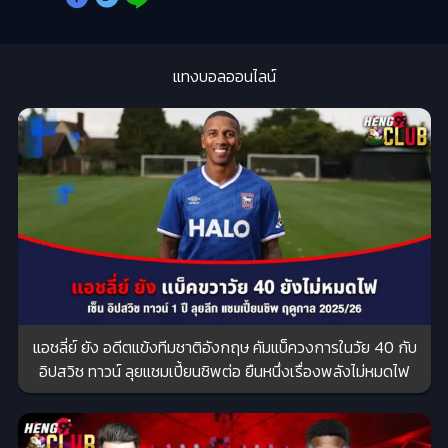
แทงบอลออนไลน์
แอชลี่ย์ ยัง อดีตแข้งทีมชาติอังกฤษ คัมแบ็ควงการในวัย 40 กับ
อิปสวิช ทาวน์ ลุยแชมเปี้ยนชิพต่อ ยืนหนึ่งเรื่องพลังไม่หมดไฟ