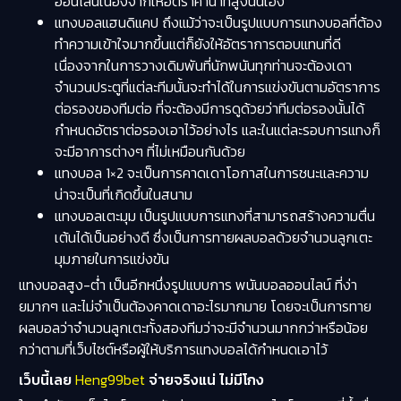
ออนไลน์เนื่องจากให้อัตราค่าน้ำที่สูงนั่นเอง
แทงบอลแฮนดิแคป ถึงแม้ว่าจะเป็นรูปแบบการแทงบอลที่ต้อง
ทำความเข้าใจมากขึ้นแต่ก็ยังให้อัตราการตอบแทนที่ดี
เนื่องจากในการวางเดิมพันที่นักพนันทุกท่านจะต้องเดา
จำนวนประตูที่แต่ละทีมนั้นจะทำได้ในการแข่งขันตามอัตราการ
ต่อรองของทีมต่อ ที่จะต้องมีการดูด้วยว่าทีมต่อรองนั้นได้
กำหนดอัตราต่อรองเอาไว้อย่างไร และในแต่ละรอบการแทงก็
จะมีอาการต่างๆ ที่ไม่เหมือนกันด้วย
แทงบอล 1×2 จะเป็นการคาดเดาโอกาสในการชนะและความ
น่าจะเป็นที่เกิดขึ้นในสนาม
แทงบอลเตะมุม เป็นรูปแบบการแทงที่สามารถสร้างความตื่น
เต้นได้เป็นอย่างดี ซึ่งเป็นการทายผลบอลด้วยจำนวนลูกเตะ
มุมภายในการแข่งขัน
แทงบอลสูง-ต่ำ เป็นอีกหนึ่งรูปแบบการ
พนันบอลออนไลน์
ที่ง่า
ยมากๆ และไม่จำเป็นต้องคาดเดาอะไรมากมาย โดยจะเป็นการทาย
ผลบอลว่าจำนวนลูกเตะทั้งสองทีมว่าจะมีจำนวนมากกว่าหรือน้อย
กว่าตามที่เว็บไซต์หรือผู้ให้บริการแทงบอลได้กำหนดเอาไว้
เว็บนี้เลย
Heng99bet
จ่ายจริงแน่ ไม่มีโกง