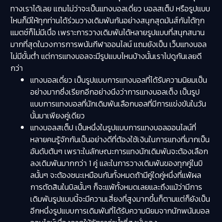
ทางเราได้เลย แถมไม่ว่าจะเป็นแทงบอลเดี่ยว บอลสเต็ป หรือรูปแบบ
ไหนก็มีให้ทุกท่านได้ร่วมวางเดิมพันกันอย่างสนุกสุดมันส์กันได้ทุก
แมตช์ก็ไม่มีเบื่อ เพราะการวางเดิมพันได้หลายรูปแบบที่สนุกสนาน
มากที่สุดในวงการการพนันกีฬาออนไลน์ แถมยังเป็น
เว็บแทงบอล
ไม่มีขั้นต่ํา
แต่การแทงบอลจะมีรูปแบบไหนบ้างนั้นเราไปดูกันเลยดี
กว่า
แทงบอลเดี่ยว เป็นรูปแบบการแทงบอลที่ได้รับความนิยมเป็น
อย่างมากซึ่งเรียกอีกอย่างนึงว่าการแทงบอลเต็ง เป็นรูป
แบบการแทงบอลที่นักเดิมพันเลือกบอลที่มีการแข่งขันในวัน
นั้นมาเพียงคู่เดียว
แทงบอลสเต็ป
เป็นหนึ่งในรูปแบบการแทงบอลออนไลน์ที่
หลายคนรู้จักกันเป็นอย่างดีที่ต้องใช้เงินในการแทงที่มากเป็น
อันดับต้นๆ เพราะในลักษณะการแทงนักเดิมพันจะต้องเลือก
ลงเดิมพันมากกว่า 1 คู่ และในการวางเดิมพันของทุกคู่ในบิ
ลนั้นๆ จะต้องชนะเหมือนกันทั้งหมดถ้ามีคู่ใดคู่หนึ่งที่แพ้ผล
การตัดสินในบิลนั้นๆ ก็จะแพ้ทั้งหมดเลยและถึงแม้ว่ามีการ
เดิมพันรูปแบบนี้จะมีความเสี่ยงที่สูงมากขึ้นก็ตามแต่ก็ยังเป็น
อีกหนึ่งรูปแบบการเดิมพันที่ได้รับความนิยมจากนักพนันบอล