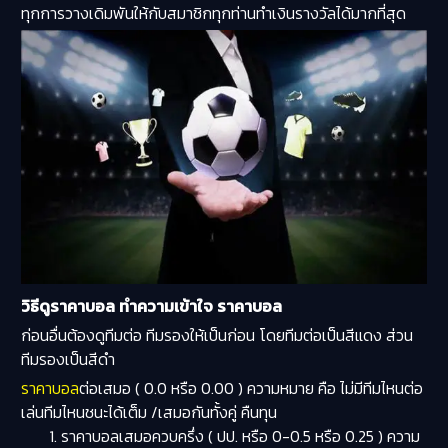
ทุกการวางเดิมพันให้กับสมาชิกทุกท่านทำเงินรางวัลได้มากที่สุด
วิธีดูราคาบอล ทำความเข้าใจ ราคาบอล
ก่อนอื่นต้องดูทีมต่อ ทีมรองให้เป็นก่อน โดย
ทีมต่อเป็นสีแดง
ส่วน
ทีมรองเป็นสีดำ
ราคาบอล
ต่อเสมอ ( 0.0 หรือ 0.00 ) ความหมาย คือ ไม่มีทีมไหนต่อ
เล่นทีมไหนชนะได้เต็ม /เสมอกันทั้งคู่ คืนทุน
ราคาบอลเสมอควบครึ่ง ( ปป. หรือ 0-0.5 หรือ 0.25 )
ความ