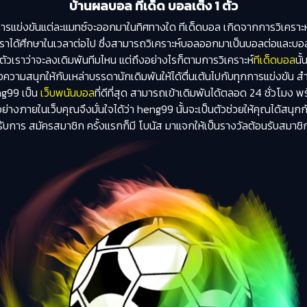
บ้านผลบอล ทีเด็ด บอลเต็ง 1 ตัว
การแข่งขันแต่ละแมทซ์จะออกมาในทิศทางใด ทีเด็ดบอล เกิดจากการวิเคราะ
ราได้ศึกษาในเวลาต่อไป ซึ่งสามารถวิเคราะห์บอลออกมาเป็นบอลต่อและบอลร
ตัวเราว่าจะลงเดิมพันทีมไหน แต่ถึงอย่างไรก็ตามการวิเคราะห์
ทีเด็ดบอล
นั
งความสนุกให้กับเหล่าบรรดานักเดิมพันให้ได้ตื่นเต้นไปกับทุกการแข่งขั
ng99 เป็น
เว็บพนันบอล
ที่ดีที่สุด สามารถเข้าเดิมพันได้ตลอด 24 ชั่วโมง พ
ย่างภายในเว็บคุณจึงมั่นใจได้ว่า heng99 นั้นจะเป็นตัวช่วยให้คุณได้สนุ
บการ สมัครสมาชิก ครั้งแรกก็มี โบนัส มาแจกให้เป็นรางวัลต้อนรับสมาชิ