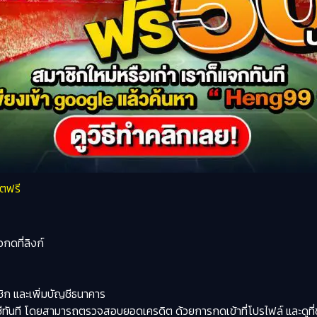
ตฟรี
วกดที่ลิงก์
ิก และเพิ่มบัญชีธนาคาร
บัญชีทันที โดยสามารถตรวจสอบยอดเครดิต ด้วยการกดเข้าที่โปรไฟล์ และดูที