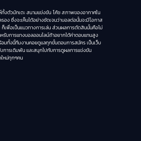
ห์ทั้งตัวนักเตะ สนามแข่งขัน โค้ช สภาพของอากาศใน
อง ซึ่งจะเห็นได้อย่างชัดเจนว่าบอลต่อนั้นจะมีโอกาส
้น ก็เพื่อเป็นแนวทางการเล่น ส่วนผลการตัดสินนั้นคือไม่
น สำหรับการแทงบอลออนไลน์ถ้าอยากได้ค่าตอบแทนสูง
ร้อมทั้งนี้ทีมงานคอยดูแลทุกขั้นตอนการสมัคร เป็นเว็บ
กกับการเดิมพัน และสนุกไปกับการดูผลการแข่งขัน
กใหม่ทุกๆคน