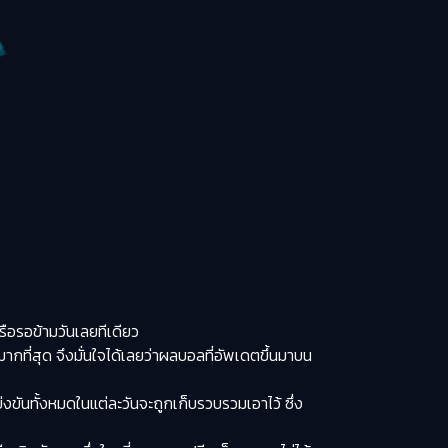
รือรอข้ามวันเลยทีเดียว
กที่สุด จึงมั่นใจได้เลยว่าผลบอลที่อัพเดตขึ้นมาบน
งขันทั้งหมดในแต่ละวันจะถูกเก็บรวบรวมเอาไว้ ซึ่ง