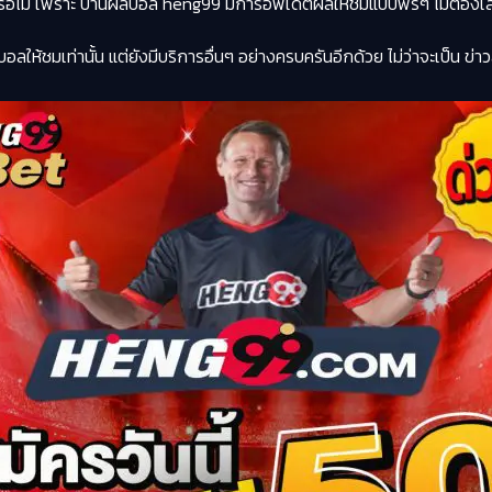
ยหรือไม่ เพราะ บ้านผลบอล heng99 มีการอัพเดตผลให้ชมแบบฟรีๆ ไม่ต้องเสี
บอลให้ชมเท่านั้น แต่ยังมีบริการอื่นๆ อย่างครบครันอีกด้วย ไม่ว่าจะเป็น