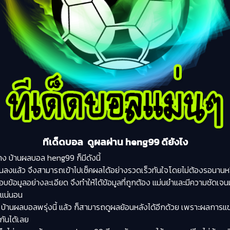
ทีเด็ดบอล ดูผลผ่าน heng99 ดียังไง
ง บ้านผลบอล heng99 ก็มีดังนี้
จสิ้นลงแล้ว จึงสามารถเข้าไปเช็คผลได้อย่างรวดเร็วทันใจโดยไม่ต้องรอนานห
้อมูลอย่างละเอียด จึงทำให้ได้ข้อมูลที่ถูกต้อง แม่นยำและมีความชัดเจนมา
ดแน่นอน
 บ้านผลบอลพรุ่งนี้ แล้ว ก็สามารถดูผลย้อนหลังได้อีกด้วย เพราะผลการแข่
กันได้เลย