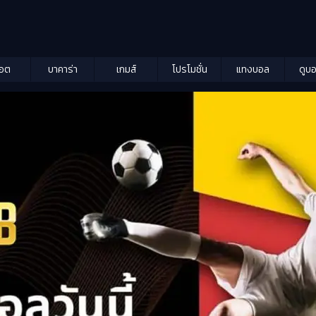
็อต
บาคาร่า
เกมส์
โปรโมชั่น
แทงบอล
ดูบ