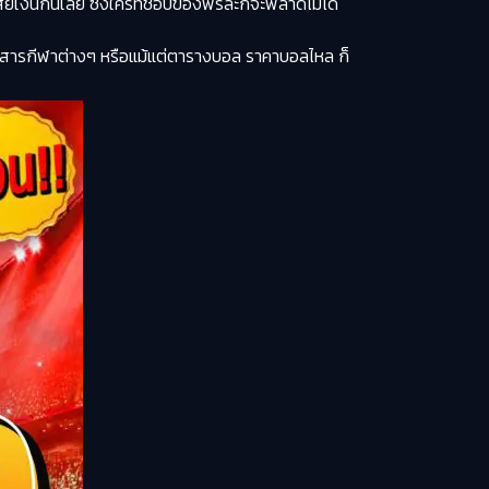
ยเงินกันเลย ซึ่งใครที่ชอบของฟรีละก็จะพลาดไม่ได้
 ข่าวสารกีฬาต่างๆ หรือแม้แต่ตารางบอล ราคาบอลไหล ก็