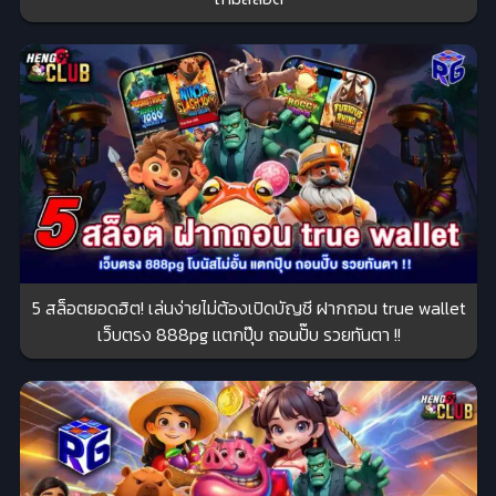
5 สล็อตยอดฮิต! เล่นง่ายไม่ต้องเปิดบัญชี ฝากถอน true wallet
เว็บตรง 888pg แตกปุ๊บ ถอนปั๊บ รวยทันตา !!