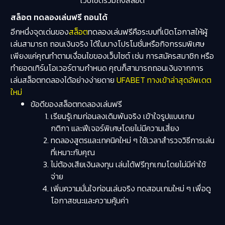
เว็บไซต์รวมถึงสล็อต
สล็อต ทดลองเล่นฟรี ถอนได้
อีกหนึ่งจุดเด่นของ
สล็อต
ทดลองเล่นฟรีคือระบบที่เปิดโอกาสให้ผู้
เล่นสามารถ
ถอนเงินจริง
ได้ในบางโปรโมชั่นหรือกิจกรรมพิเศษ
เพียงแค่คุณทำตามเงื่อนไขของเว็บไซต์ เช่น การสมัครสมาชิก หรือ
ทำยอดเทิร์นโอเวอร์ตามกำหนด คุณก็สามารถถอนเงินจากการ
เล่นสล็อตทดลองได้อย่างง่ายดาย
UFABET ทางเข้าล่าสุดอัพเดต
ใหม่
ข้อดีของสล็อตทดลองเล่นฟรี
เรียนรู้เกมก่อนลงเดิมพันจริง
เข้าใจรูปแบบเกม
กติกา และฟีเจอร์พิเศษโดยไม่มีความเสี่ยง
ทดลองสูตรและเทคนิคใหม่ ๆ
ใช้เวลาสำรวจวิธีการเล่น
ที่เหมาะกับคุณ
ไม่ต้องเสียเงินลงทุน
เล่นได้ฟรีทุกเกมโดยไม่มีค่าใช้
จ่าย
เพิ่มความมั่นใจก่อนเล่นจริง
ทดสอบเกมใหม่ ๆ เพื่อดู
โอกาสชนะและความคุ้มค่า