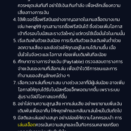
ควรหยุดเล่นทันที อย่าใช้เงินเกินกำลัง เพื่อหลีกเลี่ยงความ
เสี่ยงทางการเงิน
ใช้ฟีเจอร์ซื้อฟรีสปินอย่างชาญฉลาด
ในเกมสล็อตบางเกม
เช่น heng99 คุณสามารถซื้อฟรีสปินได้ ซึ่งช่วยเพิ่มโอกาส
เข้าถึงรอบโบนัสและรางวัลใหญ่ แต่ควรใช้เมื่อมั่นใจในเกมนั้น
เริ่มเดิมพันด้วยเงินน้อย
การเริ่มต้นด้วยเงินเดิมพันต่ำช่วย
ลดความเสี่ยง และยังช่วยให้คุณอยู่ในเกมได้นานขึ้น เมื่อ
มั่นใจในจังหวะและโอกาส ค่อยเพิ่มเดิมพันทีละน้อย
ศึกษาตารางการจ่ายเงิน (Paytable)
ตรวจสอบตารางการ
จ่ายเงินของเกมที่เลือกเล่น เพื่อเข้าใจวิธีการชนะและการ
ทำงานของสัญลักษณ์ต่าง ๆ
เลือกเวลาเล่นที่เหมาะสม
บางช่วงเวลาที่มีผู้เล่นน้อย อาจเพิ่ม
โอกาสให้คุณได้รับโบนัสหรือแจ็คพอตมากขึ้น เพราะระบบ
สุ่มรางวัลมีโอกาสแจกถี่ขึ้น
อย่าไล่ตามความสูญเสีย
หากเล่นเสีย อย่าพยายามเพิ่มเงิน
เดิมพันเพื่อเอาคืน ให้หยุดพักและกลับมาเล่นใหม่ในวันถัดไป
มีสติและเล่นอย่างสนุก
อย่าปล่อยให้ความโลภครอบงำ การ
เล่นสล็อต
ควรเน้นความสนุกและเป็นกิจกรรมคลายเครียด