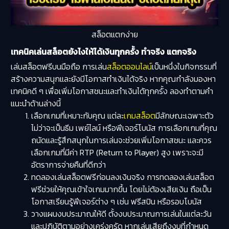
สล็อตแตกง่าย
เทคนิคเล่นสล็อตยังไงให้ได้เงินทุกครั้ง ทำจริง แตกจริง
เล่นสล็อตฟรีบนมือถือ การเล่น
สล็อตออนไลน์
เป็นหนึ่งในกิจกรรมที่
สร้างความสนุกและยังมีโอกาสทำเงินได้จริง หากคุณกำลังมองหา
เทคนิคดี ๆ เพื่อเพิ่มโอกาสชนะและทำเงินได้ทุกครั้ง ลองทำตามคำ
แนะนำด้านล่างนี้
เลือกเกมที่เหมาะกับคุณ
แต่ละ
เกมสล็อต
มีลักษณะเฉพาะตัว
ไม่ว่าจะเป็นธีม เพย์ไลน์ หรือฟีเจอร์โบนัส การเลือกเกมที่คุณ
ถนัดและรู้สึกสนุกในการเล่นจะช่วยเพิ่มโอกาสชนะ และควร
เลือกเกมที่มีค่า RTP (Return to Player) สูง เพราะจะมี
อัตราการจ่ายคืนที่ดีกว่า
ทดลองเล่นสล็อตฟรีก่อนลงเงินจริง
การทดลองเล่นสล็อต
ฟรีช่วยให้คุณเข้าใจเกมมากขึ้น โดยไม่ต้องเสียเงิน ถือเป็น
โอกาสเรียนรู้ฟีเจอร์ต่าง ๆ เช่น ฟรีสปิน หรือรอบโบนัส
วางแผนงบประมาณให้ดี
ตั้งงบประมาณการเล่นในแต่ละวัน
และปฏิบัติตามอย่างเคร่งครัด หากเล่นเสียถึงงบที่กำหนด