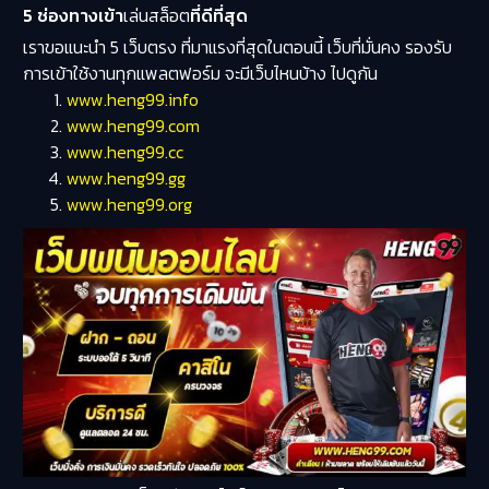
5 ช่องทางเข้า
เล่นสล็อต
ที่ดีที่สุด
เราขอแนะนำ 5 เว็บตรง ที่มาแรงที่สุดในตอนนี้ เว็บที่มั่นคง รองรับ
การเข้าใช้งานทุกแพลตฟอร์ม จะมีเว็บไหนบ้าง ไปดูกัน
www.heng99.info
www.heng99.com
www.heng99.cc
www.heng99.gg
www.heng99.org