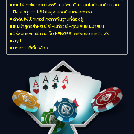
เกมไพ่ poker เกม ไพ่ฟรี เกมไพ่คาสิโนออนไลน์ยอดนิยม สุด
ปัง ลงทุนต่ำ ได้กำไรสูง ยอดนิยมตลอดกาล
ลำดับไพ่โป๊กเกอร์ กติกาพื้นฐานที่ต้องรู้
แนะนำสูตรสำหรับมือใหม่ที่ช่วยให้คุณเล่นชนะง่ายขึ้น
วิธีสมัครสมาชิก กับเว็บ HENG99 พร้อมรับ เครดิตฟรี
สรุป
บทความที่เกี่ยวข้อง