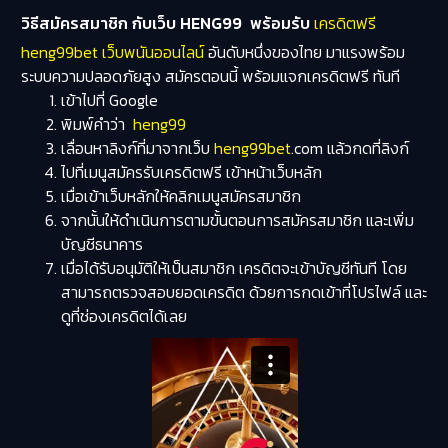
วิธีสมัครสมาชิก กับเว็บ HENG99 พร้อมรับ
เครดิตฟรี
heng99bet
เว็บพนันออนไลน์
อันดับหนึ่งของไทย มาแรงพร้อม
ระบบความปลอดภัยสูง สมัครตอนนี้ พร้อมแจกเครดิตฟรี ทันที
เข้าไปที่
Google
พิมพ์คำว่า
heng99
เลื่อนหาลิงก์ที่มาจากเว็บ
heng99bet
.com
แล้วกดที่ลิงก์
ไปที่เมนูสมัครรับเครดิตฟรี เข้าหน้าเว็บหลัก
เมื่อเข้าเว็บหลักให้คลิกเมนูสมัครสมาชิก
จากนั้นให้ดำเนินการตามขั้นตอนการสมัครสมาชิก และเพิ่ม
บัญชีธนาคาร
เมื่อได้รับอนุมัติให้เป็นสมาชิก เครดิตจะเข้าบัญชีทันที โดย
สามารถตรวจสอบยอดเครดิต ด้วยการกดเข้าที่โปรไฟล์ และ
ดูที่ช่องเครดิตได้เลย