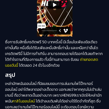
ซึ่งการรับสิทธิ์เครดิตฟรี 50 บาทครั้งนี้ มีเงื่อนไขเพียงข้อเดียว
เท่านั้นคือ หนึ่งชื่อได้รับเพียงหนึ่งสิทธิ์เท่านั้น และเหนือกว่าอื่นใด
เครดิตฟรีนี้ ไม่มีการทำเทิร์น สามารถถอนรายได้ออกได้เลยถ้าหาก
ได้กำไรตามที่ต้องการแล้ว ทั้งนี้ท่านสามารถ รับชม
ถ่ายทอดสด
บอลวันนี้
ได้ตลอด 24 ชั่วโมงอีกด้วย
สรุป
เหล่านักพนันออนไลน์ ที่นิยมชมชอบการเล่นเกมไพ่โป๊กเกอร์
ออนไลน์ อย่าได้พลาดอย่างเด็ดขาด บอกเลยว่าหากคุณไม่เข้าเล่น
เกมนี้ ถือว่าพลาดเป็นอย่างมาก เพราะHENG99เราเปิดให้เหล่านัก
พนัน
คาสิโนออนไลน์
ได้เข้าลงเดิมพันได้อย่างไร้ขีดจำกัดที่สุด ซึ่ง
บอกเลยว่าเกมไพ่โป๊กเกอร์ออนไลน์นี้ จะต้องตอบโจทย์ความ