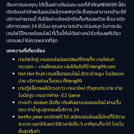
ต้องการของคุณ ได้เป็นอย่างดีแน่นอน และที่สำคัญHENG99 นี้ยัง
เปิดรับเหล่านักพนันออนไลน์ทุกเพศทุกวัย ซึ่งคุณสามารถเข้ามาใช้
บริการค่ายเกมนี้ กันได้อย่างจัดหนักจัดเต็มกันเลยด้วย ซึ่งเราเปิด
บริการตลอด 24 ชั่วโมง คุณสามารถเข้ามาร่วมสนุก ในการเล่น
เกมไพ่โป๊กเกอร์ออนไลน์ ที่เว็บนี้กันได้อย่างหนำใจกันเลยทีเดียว
บอกเลยว่าไม่ควรพลาดที่สุด
บทความที่เกี่ยวข้อง
เกมไพ่จับคู่ เกมออนไลน์ยอดนิยมที่ติดแท็ก เกมไพ่นก
กระจอก – เกมฝึกสมอง เล่นได้แล้วที่นี่ Heng99.com
Hot Hot Fruit เกมสล็อตออนไลน์ อัตราจ่ายสูง โบนัสแตก
ง่าย บริการผ่านเว็บตรง ที่Heng99
เกมตู้สล็อตผลไม้ดวงดาว เกมมาใหม่ ตัวคูณกระจาย จ่าย
โบนัสสูง เกมจากค่าย- EZ Game
ทางเข้า sbobet มือถือ เดิมพันแทงบอลออนไลน์ ผ่านเว็บ
ตรง ค่าน้ำสูงสุดตอนนี้บริการ 24
betflix joker เครดิตฟรี 50 สมัครตอนไหนเมื่อไหร่ก็ได้ตาม
สะดวก บอกได้เลยว่าใช้เวลาไม่ถึง 5 นาทีคุณก็จะได้ โปรโม
ชั่นสุดคุ้มค่า