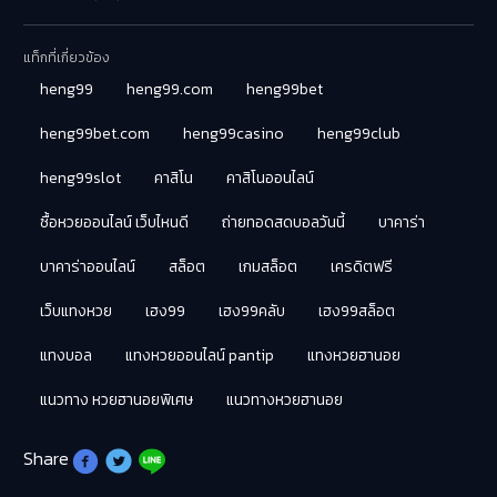
แท็กที่เกี่ยวข้อง
heng99
heng99.com
heng99bet
heng99bet.com
heng99casino
heng99club
heng99slot
คาสิโน
คาสิโนออนไลน์
ซื้อหวยออนไลน์ เว็บไหนดี
ถ่ายทอดสดบอลวันนี้
บาคาร่า
บาคาร่าออนไลน์
สล็อต
เกมสล็อต
เครดิตฟรี
เว็บแทงหวย
เฮง99
เฮง99คลับ
เฮง99สล็อต
แทงบอล
แทงหวยออนไลน์ pantip
แทงหวยฮานอย
แนวทาง หวยฮานอยพิเศษ
แนวทางหวยฮานอย
Share