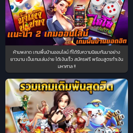
ห้ามพลาด เกมพื้นบ้านออนไลน์ ที่ได้รับความนิยมกันมาอย่าง
ยาวนาน เป็นเกมเล่นง่าย ได้เงินเร็ว สมัครฟรี พร้อมสูตรทำเงิน
มหาศาล !!