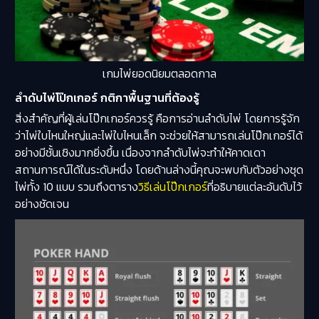
เกมไพ่ยอดนิยมตลอดกาล
ลำดับไพ่โป๊กเกอร์ กติกาพื้นฐานที่ต้องรู้
สิ่งสำคัญที่ผู้เล่นโป๊กเกอร์ควรรู้ คือการอ่านลำดับไพ่ โดยการรู้จัก
ว่าไพ่ใบไหนใหญ่และไพ่ใบไหนเล็ก จะช่วยให้สามารถเล่นโป๊กเกอร์ได้
อย่างมีชั้นเชิงมากยิ่งขึ้น เนื่องจากลำดับไพ่จะทำให้คาดเดา
สถานการณ์ได้ในระดับหนึ่ง โดยด้านล่างนี้คุณจะพบกับตัวอย่างชุด
ไพ่ทั้ง 10 แบบ รวมถึงตาราง
วิธีเล่นโป๊กเกอร์
ที่อธิบายแต่ละอันดับไว้
อย่างชัดเจน